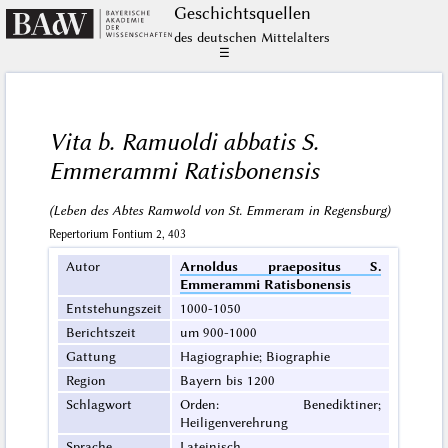
Geschichts­quellen
des deutschen Mittelalters
☰
Vita b. Ramuoldi abbatis S.
Emmerammi Ratisbonensis
(Leben des Abtes Ramwold von St. Emmeram in Regensburg)
Repertorium Fontium 2, 403
Autor
Arnoldus praepositus S.
Emmerammi Ratisbonensis
Entstehungszeit
1000-1050
Berichtszeit
um 900-1000
Gattung
Hagiographie; Biographie
Region
Bayern bis 1200
Schlagwort
Orden: Benediktiner;
Heiligenverehrung
Sprache
Lateinisch