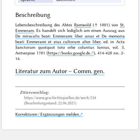
Beschreibung
Lebensbeschreibung des Abtes
Ramwold
(† 1001) von
St.
Emmeram
. Es handelt sich lediglich um einen Auszug aus
De miraculis beati Emmerami liber unus et De memoria
beati Emmerami et eius cultorum alter liber
, ed. in
Acta
Sanctorum quotquot toto orbe coluntur. Iunius, vol. 3,
Antverpiae 1701 (
https://books.google.de
)
, 414-420 nn. 2-
16.
Literatur zum Autor – Comm. gen.
Zitiervorschlag:
https://www.geschichtsquellen.de/werk/534
(Bearbeitungsstand: 22.06.2021)
Korrekturen / Ergänzungen melden