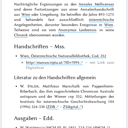
Nachträgliche Ergänzungen zu den
Annales Mellicenses
und deren Fortsetzungen aus einer Annalenhandschrift
aus
Wien
oder Umgebung. Sie betreffen die Jahre 893-1275
und behandeln fast ausschließlich
österreichische
Angelegenheiten, darunter besonders Ereignisse in
Wien
.
Teilweise sind sie vom
Anonymus Leobiensis
in seine
Chronik
übernommen worden.
Handschriften – Mss.
Wien, Österreichische Nationalbibliothek, Cod. 352
http://manuscripta.at/?ID=7094
mit Link zum
Digitalisat
Literatur zu den Handschriften allgemein
W.
Stelzer
, Matthäus Marschalk von Pappenheim-
Biberbach, das ihm zugeschriebene Chronicon Australe
antiquum und der Wiener cvp 352, Mitteilungen des
Instituts für österreichische Geschichtsforschung 104
(1996) 324-330 (
ZDB
–
ZSdigital
)
Ausgaben – Edd.
W.
Wattenbach
(MGH SS, 9), 1851, 723-724 (
dMGH
)