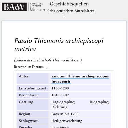
Geschichts­quellen
des deutschen Mittelalters
☰
Passio Thiemonis archiepiscopi
metrica
(Leiden des Erzbischofs Thiemo in Versen)
Repertorium Fontium –, –
Autor
sanctus Thiemo archiepiscopus
Iuvavensis
Entstehungszeit
1150-1200
Berichtszeit
1040-1102
Gattung
Hagiographie; Biographie;
Dichtung
Region
Bayern bis 1200
Schlagwort
Heiligenverehrung
Sprache
Lateinisch