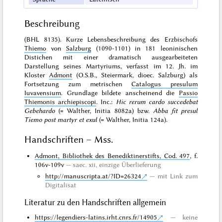
Beschreibung
(BHL 8135). Kurze Lebensbeschreibung des Erzbischofs
Thiemo
von
Salzburg
(1090-1101) in 181 leoninischen
Distichen mit einer dramatisch ausgearbeiteten
Darstellung seines Martyriums, verfasst im 12. Jh. im
Kloster
Admont
(O.S.B., Steiermark, dioec. Salzburg) als
Fortsetzung zum metrischen
Catalogus presulum
Iuvavensium
. Grundlage bildete anscheinend die
Passio
Thiemonis archiepiscopi
. Inc.:
Hic rerum cardo succedebat
Gebehardo
(= Walther, Initia 8082a) bzw.
Abba fit presul
Tiemo post martyr et exul
(= Walther, Initia 124a).
Handschriften – Mss.
Admont, Bibliothek des Benediktinerstifts, Cod. 497
, f.
106v-109v
saec. xii,
einzige Überlieferung
http://manuscripta.at/?ID=26324
mit Link zum
Digitalisat
Literatur zu den Handschriften allgemein
https://legendiers-latins.irht.cnrs.fr/14905
keine