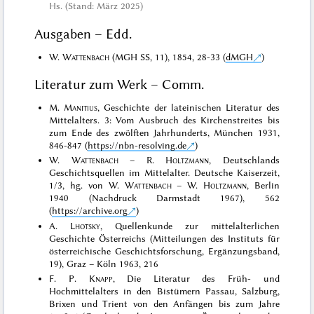
Hs. (Stand: März 2025)
Ausgaben – Edd.
W.
Wattenbach
(MGH SS, 11), 1854, 28-33 (
dMGH
)
Literatur zum Werk – Comm.
M.
Manitius
, Geschichte der lateinischen Literatur des
Mittelalters. 3: Vom Ausbruch des Kirchenstreites bis
zum Ende des zwölften Jahrhunderts, München 1931,
846-847 (
https://nbn-resolving.de
)
W.
Wattenbach
– R.
Holtzmann
, Deutschlands
Geschichtsquellen im Mittelalter. Deutsche Kaiserzeit,
1/3, hg. von W.
Wattenbach
– W.
Holtzmann
, Berlin
1940 (Nachdruck Darmstadt 1967), 562
(
https://archive.org
)
A.
Lhotsky
, Quellenkunde zur mittelalterlichen
Geschichte Österreichs (Mitteilungen des Instituts für
österreichische Geschichtsforschung, Ergänzungsband,
19), Graz – Köln 1963, 216
F. P.
Knapp
, Die Literatur des Früh- und
Hochmittelalters in den Bistümern Passau, Salzburg,
Brixen und Trient von den Anfängen bis zum Jahre