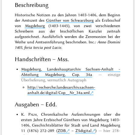
Beschreibung
Historische Notizen zu den Jahren 1403-1406, dem Beginn
der Amtszeit des
Günther von Schwarzburg
als Erzbischof
von
Magdeburg
(1403-1445), von zwei verschiedenen
Schreibern aus der bischöflichen Kanzlei zeitnah
aufgezeichnet. Ausführlich werden die Zeremonien bei der
Weihe und Amtseinführung beschrieben. Inc.:
Anno Domini
1403, feria tercia post Lucie
.
Handschriften – Mss.
Magdeburg, Landeshauptarchiv Sachsen-Anhalt -
Abteilung Magdeburg, Cop. 34a
einzige
Überlieferung
, vermutlich
Autograph
http://recherche.landesarchiv.sachsen-
anhalt.de/digital/Cop__Nr_34a.xml
Ausgaben – Edd.
K.
Palm
, Chronikalische Aufzeichnungen über die
ersten Jahre Erzbischof Günthers von Magdeburg 1403-
1406, Geschichtsblätter für Stadt und Land Magdeburg
11 (1876) 272-289 (
ZDB
–
ZSdigital
)
hier 278-