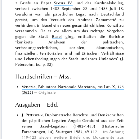
7 Briefe an Papst
Sixtus IV.
und das Kardinalskolleg,
verfasst zwischen 1482 September 22 und 1483 Juli 18.
Geraldini war als päpstlicher Legat nach Deutschland
gereist, um den Versuch des
Andreas Zamometić
zu
verhindern, in Basel ein neues gesamtkirchliches Konzil zu
versammeln. Da es vor allem um das richtige Vorgehen
gegen die Stadt
Basel
ging, enthalten die Berichte
"konkrete Analysen der politischen,
verfassungsrechtlichen, sozialen, ökonomischen,
finanziellen, territorialen und militärischen Verhältnisse
und Lebensbedingungen der Stadt und ihres Umlandes" (J.
Petersohn, Ed. p. 32).
Handschriften – Mss.
Venezia, Biblioteca Nazionale Marciana, ms Lat. X, 175
(3622)
Originale
Ausgaben – Edd.
J.
Petersohn
, Diplomatische Berichte und Denkschriften
des päpstlichen Legaten Angelo Geraldini aus der Zeit
seiner Basel-Legation (1482-1483) (Historische
Forschungen, 14), Stuttgart 1987, 49-117
im Anhang
119-123 sieben weitere Briefe und Dokumente aus