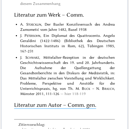
diesem Zusammenhang
Literatur zum Werk – Comm.
A.
Stoecklin
, Der Basler Konzilsversuch des Andrea
Zamometić vom Jahre 1482, Basel 1938
J.
Petersohn
, Ein Diplomat des Quattrocento. Angelo
Geraldini (1422-1486) (Bibliothek des Deutschen
Historischen Instituts in Rom, 62), Tübingen 1985,
167-231
J.
Schwarz
, Mittelalter-Rezeption in der deutschen
Geschichtswissenschaft des 19. und 20. Jahrhunderts.
Die Aufnahme der Quellengattung der
Gesandtenberichte in den Diskurs der Mediävistik, in:
Das Mittelalter zwischen Vorstellung und Wirklichkeit.
Probleme, Perspektive und Anstöße für die
Unterrichtspraxis, hg. von Th. M.
Buck
– N.
Brauch
,
Münster 2011, 111-126
hier 118-119
Literatur zum Autor – Comm. gen.
Zitiervorschlag: