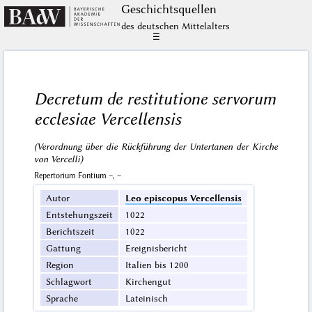
Geschichts­quellen
des deutschen Mittelalters
☰
Decretum de restitutione servorum
ecclesiae Vercellensis
(Verordnung über die Rückführung der Untertanen der Kirche
von Vercelli)
Repertorium Fontium –, –
Autor
Leo episcopus Vercellensis
Entstehungszeit
1022
Berichtszeit
1022
Gattung
Ereignisbericht
Region
Italien bis 1200
Schlagwort
Kirchengut
Sprache
Lateinisch