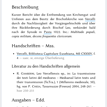
Beschreibung
Kurzer Bericht über die Entfremdung von Kirchengut und
Unfreien aus dem Besitz der Bischofskirche von
Vercelli
durch die Nachlässigkeit der Vorgängerbischöfe und über
ihre Rückforderung durch Bischof Leo, verkündet bald
nach der Synode in
Pavia
1022. Inc.:
Multitudo populi,
copia militum, decens frequentia clericorum
.
Handschriften – Mss.
Vercelli, Biblioteca Capitolare Eusebiana, MS CXXXIV
, f.
4
saec. xi,
einzige Überlieferung
Literatur zu den Handschriften allgemein
R.
Gamberini
, Leo Vercellensis ep., in: La trasmissione
dei testi latini del medioevo – Mediaeval latin texts and
their transmission (Te.Tra.), 1 (Millennio medievale, 50),
hg. von P.
Chiesa
, Tavarnuzze (Firenze) 2004, 248-261
hier 250-251
Ausgaben – Edd.