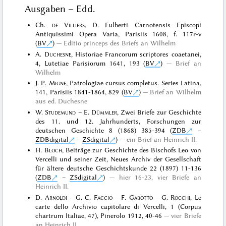
Ausgaben – Edd.
Ch.
de Villiers
, D. Fulberti Carnotensis Episcopi
Antiquissimi Opera Varia, Parisiis 1608, f. 117r-v
(
BV
)
Editio princeps des Briefs an Wilhelm
A.
Duchesne
, Historiae Francorum scriptores coaetanei,
4, Lutetiae Parisiorum 1641, 193 (
BV
)
Brief an
Wilhelm
J. P.
Migne
, Patrologiae cursus completus. Series Latina,
141, Parisiis 1841-1864, 829 (
BV
)
Brief an Wilhelm
aus ed. Duchesne
W.
Studemund
– E.
Dümmler
, Zwei Briefe zur Geschichte
des 11. und 12. Jahrhunderts, Forschungen zur
deutschen Geschichte 8 (1868) 385-394 (
ZDB
–
ZDBdigital
–
ZSdigital
)
ein Brief an Heinrich II.
H.
Bloch
, Beiträge zur Geschichte des Bischofs Leo von
Vercelli und seiner Zeit, Neues Archiv der Gesellschaft
für ältere deutsche Geschichtskunde 22 (1897) 11-136
(
ZDB
–
ZSdigital
)
hier 16-23, vier Briefe an
Heinrich II.
D.
Arnoldi
– G. C.
Faccio
– F.
Gabotto
– G.
Rocchi
, Le
carte dello Archivio capitolare di Vercelli, 1 (Corpus
chartrum Italiae, 47), Pinerolo 1912, 40-46
vier Briefe
an Heinrich II.