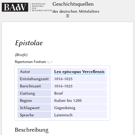
Geschichts­quellen
des deutschen Mittelalters
☰
Epistolae
(Briefe)
Repertorium Fontium –, –
Autor
Leo episcopus Vercellensis
Entstehungszeit
1016-1025
Berichtszeit
1016-1025
Gattung
Brief
Region
Italien bis 1200
Schlagwort
Gegenkönig
Sprache
Lateinisch
Beschreibung