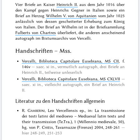
Vier Briefe an Kaiser
Heinrich II.
aus dem Jahr 1016 über
den Kampf gegen Heinrichs Gegner in Italien sowie ein
Brief an Herzog
Wilhelm V. von Aquitanien
vom Jahr 1025
anlässlich von dessen gescheiterter Erhebung zum König
von Italien. Der Brief an Wilhelm ist in der Briefsammlung
Fulberts von Chartres
überliefert, die anderen anscheinend
autograph im Bistumsarchiv von Vercelli.
Handschriften – Mss.
Vercelli, Biblioteca Capitolare Eusebiana, MS CII
, f.
146v
saec. xi in., vermutlich
autograph
, drei Briefe an
Heinrich II., teilweise unleserlich
Vercelli, Biblioteca Capitolare Eusebiana, MS CXLVII
saec. xi in., vielleicht
autograph
, ein Brief an Heinrich
II.
Literatur zu den Handschriften allgemein
R.
Gamberini
, Leo Vercellensis ep., in: La trasmissione
dei testi latini del medioevo – Mediaeval latin texts and
their transmission (Te.Tra.), 1 (Millennio medievale, 50),
hg. von P.
Chiesa
, Tavarnuzze (Firenze) 2004, 248-261
hier 248-249, 251-253