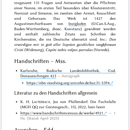
insgesamt 131 Fragen und Antworten über die Pflichten
einer Nonne, im ersten Teil besonders über Klostereintritt,
Noviziat und Simonie, im zweiten über Armut, Keuschheit
und Gehorsam. Das Werk ist 1427 den
Augustinerchorfrauen von
Inzigkofen
(O.Can.S.Aug.,
Baden-Württemberg, dioec. Konstanz) gewidmet worden
und enthält zahlreiche Zitate aus Schriften der
Kirchenväter, die ins Deutsche übersetzt sind. Inc.:
Den
erwirdigen mir in gott aller liepsten gaistlichen iungkfrowan
Cristi
(Widmung),
Capite nobis vulpes parvulas
(Vorrede).
Handschriften – Mss.
Karlsruhe, Badische Landesbibliothek, Cod.
Donaueschingen 423
Autograph
https://nbn-resolving.org/urn:nbn:de:bsz:31-5394
Literatur zu den Handschriften allgemein
K. H.
Lauterbach
, Jos von Pfullendorf: Die Fuchsfalle
(MGH QQ zur Geistesgesch., 33), 2022, lxxii-lxxvii
https://www.handschriftencensus.de/werke/4921
1
Hs. (Stand: April 2025)
Ausgaben – Edd.