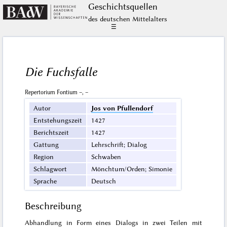
Geschichts­quellen
des deutschen Mittelalters
☰
Die Fuchsfalle
Repertorium Fontium –, –
Autor
Jos von Pfullendorf
Entstehungszeit
1427
Berichtszeit
1427
Gattung
Lehrschrift; Dialog
Region
Schwaben
Schlagwort
Mönchtum/Orden; Simonie
Sprache
Deutsch
Beschreibung
Abhandlung in Form eines Dialogs in zwei Teilen mit