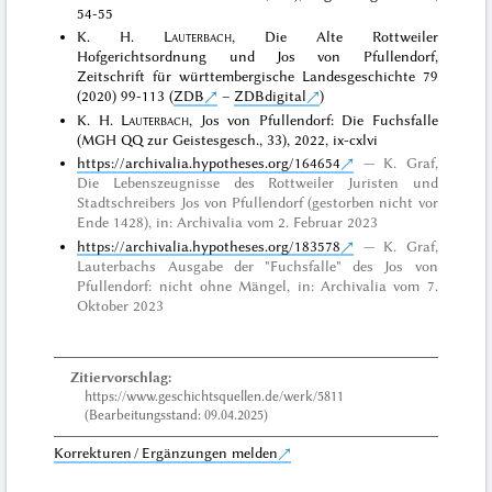
54-55
K. H.
Lauterbach
, Die Alte Rottweiler
Hofgerichtsordnung und Jos von Pfullendorf,
Zeitschrift für württembergische Landesgeschichte 79
(2020) 99-113 (
ZDB
–
ZDBdigital
)
K. H.
Lauterbach
, Jos von Pfullendorf: Die Fuchsfalle
(MGH QQ zur Geistesgesch., 33), 2022, ix-cxlvi
https://archivalia.hypotheses.org/164654
K. Graf,
Die Lebenszeugnisse des Rottweiler Juristen und
Stadtschreibers Jos von Pfullendorf (gestorben nicht vor
Ende 1428), in: Archivalia vom 2. Februar 2023
https://archivalia.hypotheses.org/183578
K. Graf,
Lauterbachs Ausgabe der "Fuchsfalle" des Jos von
Pfullendorf: nicht ohne Mängel, in: Archivalia vom 7.
Oktober 2023
Zitiervorschlag:
https://www.geschichtsquellen.de/werk/5811
(Bearbeitungsstand: 09.04.2025)
Korrekturen / Ergänzungen melden