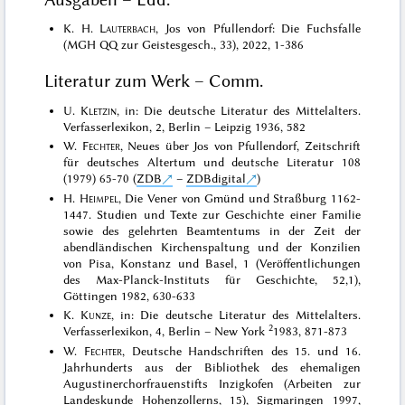
K. H.
Lauterbach
, Jos von Pfullendorf: Die Fuchsfalle
(MGH QQ zur Geistesgesch., 33), 2022, 1-386
Literatur zum Werk – Comm.
U.
Kletzin
, in: Die deutsche Literatur des Mittelalters.
Verfasserlexikon, 2, Berlin – Leipzig 1936, 582
W.
Fechter
, Neues über Jos von Pfullendorf, Zeitschrift
für deutsches Altertum und deutsche Literatur 108
(1979) 65-70 (
ZDB
–
ZDBdigital
)
H.
Heimpel
, Die Vener von Gmünd und Straßburg 1162-
1447. Studien und Texte zur Geschichte einer Familie
sowie des gelehrten Beamtentums in der Zeit der
abendländischen Kirchenspaltung und der Konzilien
von Pisa, Konstanz und Basel, 1 (Veröffentlichungen
des Max-Planck-Instituts für Geschichte, 52,1),
Göttingen 1982, 630-633
K.
Kunze
, in: Die deutsche Literatur des Mittelalters.
2
Verfasserlexikon, 4, Berlin – New York
1983, 871-873
W.
Fechter
, Deutsche Handschriften des 15. und 16.
Jahrhunderts aus der Bibliothek des ehemaligen
Augustinerchorfrauenstifts Inzigkofen (Arbeiten zur
Landeskunde Hohenzollerns, 15), Sigmaringen 1997,