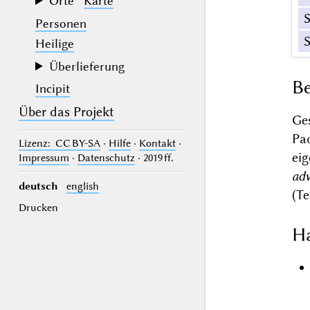
Orte
Karte
Personen
Heilige
Überlieferung
Be
Incipit
Über das Projekt
Ge
Pa
Lizenz
: CC BY-SA
·
Hilfe
·
Kontakt
·
ei
Impressum
·
Datenschutz
· 2019 ff.
adv
deutsch
english
(Te
Drucken
Ha