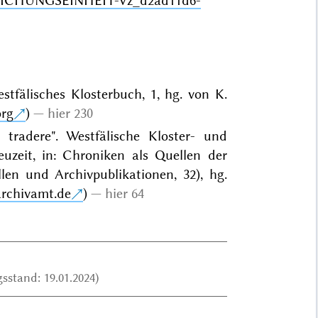
RZEICHUNGSEINHEIT-Vz_d2ad11d6-
stfälisches Klosterbuch, 1, hg. von K.
org
)
hier 230
is tradere". Westfälische Kloster- und
uzeit, in: Chroniken als Quellen der
len und Archivpublikationen, 32), hg.
archivamt.de
)
hier 64
sstand: 19.01.2024)