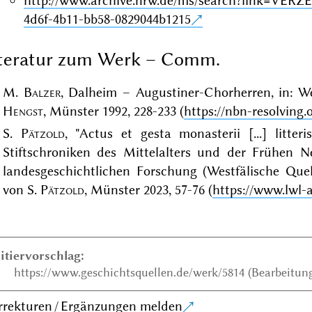
http://www.archive.nrw.de/ms/search?link=VE
4d6f-4b11-bb58-0829044b1215
iteratur zum Werk – Comm.
M.
Balzer
, Dalheim – Augustiner-Chorherren, in: We
Hengst
, Münster 1992, 228-233 (
https://nbn-resolving.
S.
Pätzold
, "Actus et gesta monasterii [...] litter
Stiftschroniken des Mittelalters und der Frühen Ne
landesgeschichtlichen Forschung (Westfälische Quel
von S.
Pätzold
, Münster 2023, 57-76 (
https://www.lwl-
itiervorschlag:
https://www.geschichtsquellen.de/werk/5814 (Bearbeitung
rrekturen / Ergänzungen melden