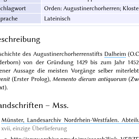
Schlagwort
Orden: Augustinerchorherren; Klost
Sprache
Lateinisch
schreibung
schichte des Augustinerchorherrenstifts
Dalheim
(O.C
derborn) von der Gründung 1429 bis zum Jahr 145
gener Aussage die meisten Vorgänge selber miterlebt
enit
(Erster Prolog),
Memento dierum antiquorum
(Zwe
xt).
ndschriften – Mss.
Münster, Landesarchiv Nordrhein-Westfalen. Abteil
xvii,
einzige Überlieferung