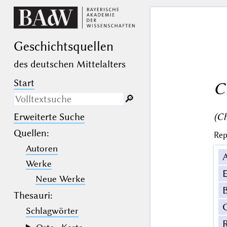
Geschichts­quellen
des deutschen Mittelalters
Start
C
🔎︎
(Ch
Erweiterte Suche
Nur in Beschreibungs­texten
suchen
Quellen
:
Rep
Autoren
_
(der Unterstrich) ist Platzhalter für
genau ein Zeichen.
Werke
%
(das Prozentzeichen) ist Platzhalter
E
für kein, ein oder mehr als ein
Neue Werke
Zeichen.
B
Thesauri:
Schlagwörter