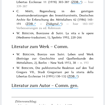
Libertas Ecclesiae 11 (1978) 303-387 (
ZDB
)
hier
339-387
C.
Märtl
, Regensburg in den geistigen
Auseinandersetzungen des Investiturstreits, Deutsches
Archiv für Erforschung des Mittelalters 42 (1986) 145-
191 (
ZDB
–
ZSdigital
)
hier 183-187
Verbesserungen zu ed. Robinson
W.
Berschin
, Bonizone di Sutri. La vita e le opere
(Medioevo-traduzioni, 1), Spoleto 1992, 220-266
Literatur zum Werk – Comm.
W.
Berschin
, Bonizo von Sutri. Leben und Werk
(Beiträge zur Geschichte und Quellenkunde des
Mittelalters, 2), Berlin – New York 1972, 38
n. 193
W.
Berschin
, Die publizistische Reaktion auf den Tod
Gregors VII., Studi Gregoriani per la storia della
Libertas Ecclesiae 14 (1991) 130-132 (
ZDB
)
Literatur zum Autor – Comm. gen.
Zitiervorschlag: