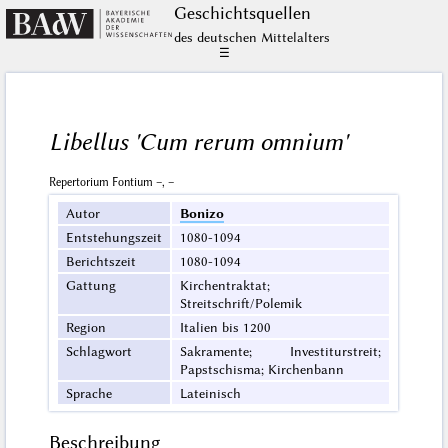
Geschichts­quellen
des deutschen Mittelalters
☰
Libellus 'Cum rerum omnium'
Repertorium Fontium –, –
Autor
Bonizo
Entstehungszeit
1080-1094
Berichtszeit
1080-1094
Gattung
Kirchentraktat;
Streitschrift/Polemik
Region
Italien bis 1200
Schlagwort
Sakramente; Investiturstreit;
Papstschisma; Kirchenbann
Sprache
Lateinisch
Beschreibung