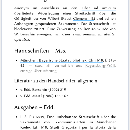
Anonym im Anschluss an den
Liber ad amicum
überlieferte Widerlegung einer Streitschrift über die
Gültigkeit der von Wibert (Papst
Clemens III.
) und seinen
Anhängern gespendeten Sakramente. Die Streitschrift ist
blockweise zitiert. Eine Zuweisung an Bonizo wurde von
W. Berschin erwogen. Inc.:
Cum rerum omnium mirabiliter
operatrix
.
Handschriften – Mss.
München, Bayerische Staatsbibliothek, Clm 618
, f. 27v-
42r
saec. xii, vermutlich aus
Regensburg-Prüll
,
einzige Überlieferung
Literatur zu den Handschriften allgemein
v. Edd. Berschin (1992) 219
v. Edd. Märtl (1986) 166-167
Ausgaben – Edd.
I. S.
Robinson
, Eine unbekannte Streitschrift über die
Sakramente von Exkommunizierten im Münchener
Kodex lat. 618, Studi Gregoriani per la storia della