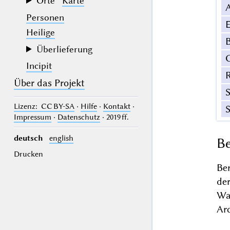
Orte
Karte
Personen
E
Heilige
B
Überlieferung
Incipit
Über das Projekt
Lizenz
: CC BY-SA
·
Hilfe
·
Kontakt
·
Impressum
·
Datenschutz
· 2019 ff.
deutsch
english
Be
Drucken
Be
de
W
Arc