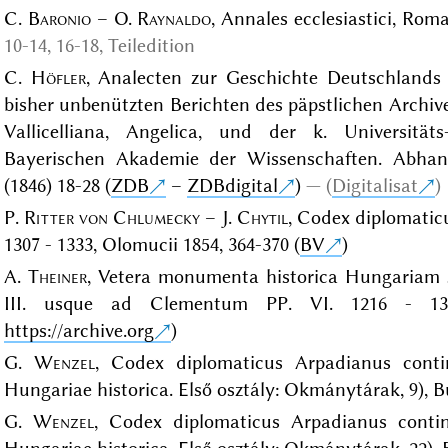
C.
Baronio
– O.
Raynaldo
, Annales ecclesiastici, Roma
10-14, 16-18, Teiledition
C.
Höfler
, Analecten zur Geschichte Deutschlands 
bisher unbenützten Berichten des päpstlichen Archives
Vallicelliana, Angelica, und der k. Universität
Bayerischen Akademie der Wissenschaften. Abhand
(1846) 18-28 (
ZDB
–
ZDBdigital
)
(
Digitalisat
)
P.
Ritter von Chlumecky
– J.
Chytil
, Codex diplomaticu
1307 - 1333, Olomucii 1854, 364-370 (
BV
)
A.
Theiner
, Vetera monumenta historica Hungariam s
III. usque ad Clementum PP. VI. 1216 - 13
https://archive.org
)
G.
Wenzel
, Codex diplomaticus Arpadianus cont
Hungariae historica. Első osztály: Okmánytárak, 9), B
G.
Wenzel
, Codex diplomaticus Arpadianus conti