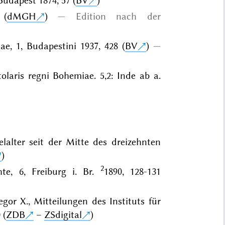
Budapest 1874, 57 (
BV
)
 (
dMGH
)
Edition nach der
e, 1, Budapestini 1937, 428 (
BV
)
olaris regni Bohemiae. 5,2: Inde ab a.
lalter seit der Mitte des dreizehnten
)
2
hte, 6, Freiburg i. Br.
1890, 128-131
or X., Mitteilungen des Instituts für
 (
ZDB
–
ZSdigital
)