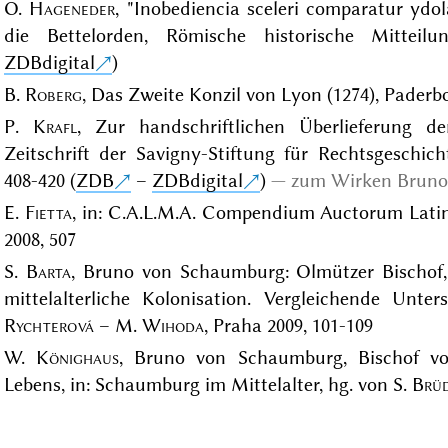
O.
Hageneder
, "Inobediencia sceleri comparatur ydo
die Bettelorden, Römische historische Mitteil
ZDBdigital
)
B.
Roberg
, Das Zweite Konzil von Lyon (1274), Paderbo
P.
Krafl
, Zur handschriftlichen Überlieferung der
Zeitschrift der Savigny-Stiftung für Rechtsgeschich
408-420 (
ZDB
–
ZDBdigital
)
zum Wirken Bruno
E.
Fietta
, in: C.A.L.M.A. Compendium Auctorum Latino
2008, 507
S.
Barta
, Bruno von Schaumburg: Olmützer Bischof,
mittelalterliche Kolonisation. Vergleichende Un
Rychterová
– M.
Wihoda
, Praha 2009, 101-109
W.
Könighaus
, Bruno von Schaumburg, Bischof vo
Lebens, in: Schaumburg im Mittelalter, hg. von S.
Brü