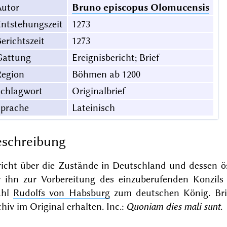
Autor
Bruno episcopus Olomucensis
ntstehungszeit
1273
erichtszeit
1273
Gattung
Ereignisbericht; Brief
Region
Böhmen ab 1200
Schlagwort
Originalbrief
Sprache
Lateinisch
schreibung
richt über die Zustände in Deutschland und dessen 
r ihn zur Vorbereitung des einzuberufenden Konzil
ahl
Rudolfs von Habsburg
zum deutschen König. Brie
hiv im Original erhalten. Inc.:
Quoniam dies mali sunt
.