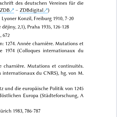
chrift des deutschen Vereines für die
ZDB
–
ZDBdigital
)
 Lyoner Konzil, Freiburg 1910, 7-20
dějiny, 2,1), Praha 1935, 126-128
, 672
in: 1274. Année charnière. Mutations et
re 1974 (Colloques internationaux du
e charnière. Mutations et continuités.
es internationaux du CNRS), hg. von M.
z und die europäische Politik von 1245
südöstlichen Europa (Städteforschung, A
Zürich 1983, 786-787