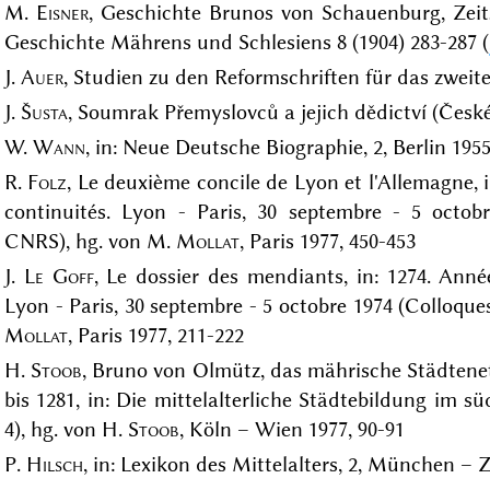
M.
Eisner
, Geschichte Brunos von Schauenburg, Zeits
Geschichte Mährens und Schlesiens 8 (1904) 283-287 (
J.
Auer
, Studien zu den Reformschriften für das zweite
J.
Šusta
, Soumrak Přemyslovců a jejich dědictví (České 
W.
Wann
, in: Neue Deutsche Biographie, 2, Berlin 1955
R.
Folz
, Le deuxième concile de Lyon et l'Allemagne, 
continuités. Lyon - Paris, 30 septembre - 5 octob
CNRS), hg. von M.
Mollat
, Paris 1977, 450-453
J.
Le Goff
, Le dossier des mendiants, in: 1274. Anné
Lyon - Paris, 30 septembre - 5 octobre 1974 (Colloqu
Mollat
, Paris 1977, 211-222
H.
Stoob
, Bruno von Olmütz, das mährische Städtenet
bis 1281, in: Die mittelalterliche Städtebildung im 
4), hg. von H.
Stoob
, Köln – Wien 1977, 90-91
P.
Hilsch
, in: Lexikon des Mittelalters, 2, München – 