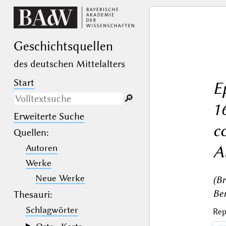
Geschichts­quellen
des deutschen Mittelalters
Start
E
🔎︎
1
Erweiterte Suche
Nur in Beschreibungs­texten
c
suchen
Quellen
:
A
Autoren
_
(der Unterstrich) ist Platzhalter für
genau ein Zeichen.
Werke
%
(das Prozentzeichen) ist Platzhalter
für kein, ein oder mehr als ein
Neue Werke
(B
Zeichen.
Ber
Thesauri:
Schlagwörter
Rep