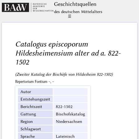
Geschichts­quellen
des deutschen Mittelalters
☰
Catalogus episcoporum
Hildesheimensium alter ad a. 822-
1502
(Zweiter Katalog der Bischöfe von Hildesheim 822-1502)
Repertorium Fontium –, –
Autor
Entstehungszeit
Berichtszeit
822-1502
Gattung
Bischofskatalog
Region
Niedersachsen
Schlagwort
Sprache
Lateinisch