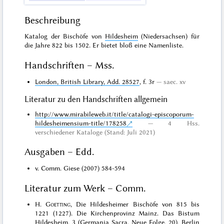
Beschreibung
Katalog der Bischöfe von
Hildesheim
(Niedersachsen) für
die Jahre 822 bis 1502. Er bietet bloß eine Namenliste.
Handschriften – Mss.
London, British Library, Add. 28527
, f. 3r
saec. xv
Literatur zu den Handschriften allgemein
http://www.mirabileweb.it/title/catalogi-episcoporum-
hildesheimensium-title/178258
4 Hss.
verschiedener Kataloge (Stand: Juli 2021)
Ausgaben – Edd.
v. Comm. Giese (2007) 584-594
Literatur zum Werk – Comm.
H.
Goetting
, Die Hildesheimer Bischöfe von 815 bis
1221 (1227). Die Kirchenprovinz Mainz. Das Bistum
Hildesheim, 3 (Germania Sacra, Neue Folge, 20), Berlin