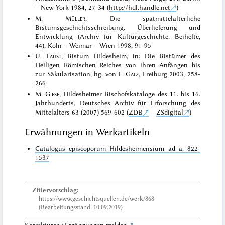
– New York 1984, 27-34 (
http://hdl.handle.net
)
M.
Müller
, Die spätmittelalterliche
Bistumsgeschichtsschreibung. Überlieferung und
Entwicklung (Archiv für Kulturgeschichte. Beihefte,
44), Köln – Weimar – Wien 1998, 91-95
U.
Faust
, Bistum Hildesheim, in: Die Bistümer des
Heiligen Römischen Reiches von ihren Anfängen bis
zur Säkularisation, hg. von E.
Gatz
, Freiburg 2003, 258-
266
M.
Giese
, Hildesheimer Bischofskataloge des 11. bis 16.
Jahrhunderts, Deutsches Archiv für Erforschung des
Mittelalters 63 (2007) 569-602 (
ZDB
–
ZSdigital
)
Erwähnungen in Werkartikeln
Catalogus episcoporum Hildesheimensium ad a. 822-
1537
Zitiervorschlag:
https://www.geschichtsquellen.de/werk/868
(Bearbeitungsstand: 10.09.2019)
Korrekturen / Ergänzungen melden