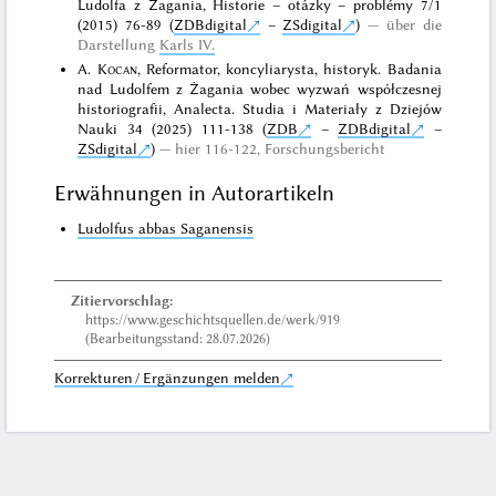
Ludolfa z Żagania, Historie – otázky – problémy 7/1
(2015) 76-89 (
ZDBdigital
–
ZSdigital
)
über die
Darstellung
Karls IV.
A.
Kocan
, Reformator, koncyliarysta, historyk. Badania
nad Ludolfem z Żagania wobec wyzwań współczesnej
historiografii, Analecta. Studia i Materiały z Dziejów
Nauki 34 (2025) 111-138 (
ZDB
–
ZDBdigital
–
ZSdigital
)
hier 116-122, Forschungsbericht
Erwähnungen in Autorartikeln
Ludolfus abbas Saganensis
Zitiervorschlag:
https://www.geschichtsquellen.de/werk/919
(Bearbeitungsstand: 28.07.2026)
Korrekturen / Ergänzungen melden