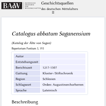
Geschichts­quellen
des deutschen Mittelalters
☰
Catalogus abbatum Saganensium
(Katalog der Äbte von Sagan)
Repertorium Fontium 3, 193
Autor
Entstehungszeit
Berichtszeit
1217-1507
Gattung
Kloster-/Stiftschronik
Region
Schlesien
Schlagwort
Orden: Augustinerchorherren
Sprache
Lateinisch
Beschreibung