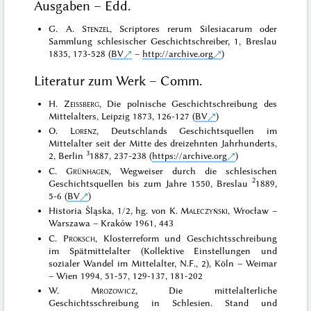
Ausgaben – Edd.
G. A.
Stenzel
, Scriptores rerum Silesiacarum oder
Sammlung schlesischer Geschichtschreiber, 1, Breslau
1835, 173-528 (
BV
–
http://archive.org
)
Literatur zum Werk – Comm.
H.
Zeissberg
, Die polnische Geschichtschreibung des
Mittelalters, Leipzig 1873, 126-127 (
BV
)
O.
Lorenz
, Deutschlands Geschichtsquellen im
Mittelalter seit der Mitte des dreizehnten Jahrhunderts,
3
2, Berlin
1887, 237-238 (
https://archive.org
)
C.
Grünhagen
, Wegweiser durch die schlesischen
2
Geschichtsquellen bis zum Jahre 1550, Breslau
1889,
5-6 (
BV
)
Historia Śląska, 1/2, hg. von K.
Maleczyński
, Wrocław –
Warszawa – Kraków 1961, 443
C.
Proksch
, Klosterreform und Geschichtsschreibung
im Spätmittelalter (Kollektive Einstellungen und
sozialer Wandel im Mittelalter, N.F., 2), Köln – Weimar
– Wien 1994, 51-57, 129-137, 181-202
W.
Mrozowicz
, Die mittelalterliche
Geschichtsschreibung in Schlesien. Stand und