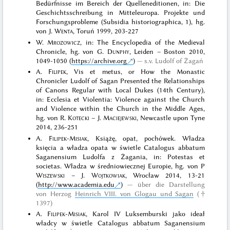
Bedürfnisse im Bereich der Quelleneditionen, in: Die
Geschichtsschreibung in Mitteleuropa. Projekte und
Forschungsprobleme (Subsidia historiographica, 1), hg.
von J.
Wenta
, Toruń 1999, 203-227
W.
Mrozowicz
, in: The Encyclopedia of the Medieval
Chronicle, hg. von G.
Dunphy
, Leiden – Boston 2010,
1049-1050 (
https://archive.org
)
s.v. Ludolf of Żagań
A.
Filipek
, Vis et metus, or How the Monastic
Chronicler Ludolf of Sagan Presented the Relationships
of Canons Regular with Local Dukes (14th Century),
in: Ecclesia et Violentia: Violence against the Church
and Violence within the Church in the Middle Ages,
hg. von R.
Kotecki
– J.
Maciejewski
, Newcastle upon Tyne
2014, 236-251
A.
Filipek-Misiak
, Książę, opat, pochówek. Władza
księcia a władza opata w świetle Catalogus abbatum
Saganensium Ludolfa z Żagania, in: Potestas et
societas. Władza w średniowiecznej Europie, hg. von P
Wiszewski
– J.
Wojtkowiak
, Wrocław 2014, 13-21
(
http://www.academia.edu
)
über die Darstellung
von Herzog
Heinrich VIII. von Glogau und Sagan
(†
1397)
A.
Filipek-Misiak
, Karol IV Luksemburski jako ideał
władcy w świetle Catalogus abbatum Saganensium