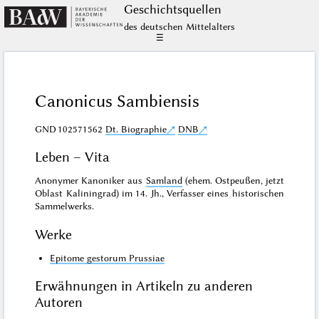
Geschichts­quellen
des deutschen Mittelalters
☰
Canonicus Sambiensis
GND
102571562
Dt. Biographie
DNB
Leben – Vita
Anonymer Kanoniker aus
Samland
(ehem. Ostpeußen, jetzt
Oblast Kaliningrad) im 14. Jh., Verfasser eines historischen
Sammelwerks.
Werke
Epitome gestorum Prussiae
Erwähnungen in Artikeln zu anderen
Autoren