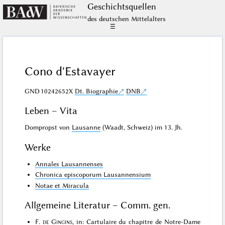
Geschichts­quellen
des deutschen Mittelalters
☰
Cono d'Estavayer
GND
10242652X
Dt. Biographie
DNB
Leben – Vita
Dompropst von
Lausanne
(Waadt, Schweiz) im 13. Jh.
Werke
Annales Lausannenses
Chronica episcoporum Lausannensium
Notae et Miracula
Allgemeine Literatur – Comm. gen.
F.
de Gingins
, in: Cartulaire du chapitre de Notre-Dame