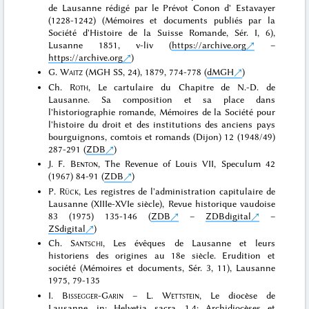
de Lausanne rédigé par le Prévot Conon d' Estavayer
(1228-1242) (Mémoires et documents publiés par la
Société d'Histoire de la Suisse Romande, Sér. I, 6),
Lusanne 1851, v-liv (
https://archive.org
–
https://archive.org
)
G.
Waitz
(MGH SS, 24), 1879, 774-778 (
dMGH
)
Ch.
Roth
, Le cartulaire du Chapitre de N.-D. de
Lausanne. Sa composition et sa place dans
l'historiographie romande, Mémoires de la Société pour
l'histoire du droit et des institutions des anciens pays
bourguignons, comtois et romands (Dijon) 12 (1948/49)
287-291 (
ZDB
)
J. F.
Benton
, The Revenue of Louis VII, Speculum 42
(1967) 84-91 (
ZDB
)
P.
Rück
, Les registres de l'administration capitulaire de
Lausanne (XIIIe-XVIe siècle), Revue historique vaudoise
83 (1975) 135-146 (
ZDB
–
ZDBdigital
–
ZSdigital
)
Ch.
Santschi
, Les évêques de Lausanne et leurs
historiens des origines au 18e siècle. Erudition et
société (Mémoires et documents, Sér. 3, 11), Lausanne
1975, 79-135
I.
Bissegger-Garin
– L.
Wettstein
, Le diocèse de
Lausanne, in: Helvetia sacra. 1,4: Archidiocèses et