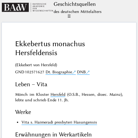
Geschichts­quellen
des deutschen Mittelalters
☰
Ekkebertus monachus
Hersfeldensis
(Ekkebert von Hersfeld)
GND
102571627
Dt. Biographie
DNB
Leben – Vita
Mönch im Kloster
Hersfeld
(O.S.B., Hessen, dioec. Mainz),
lebte und schrieb Ende 11. Jh.
Werke
Vita s. Haimeradi presbyteri Hasungensis
Erwähnungen in Werkartikeln