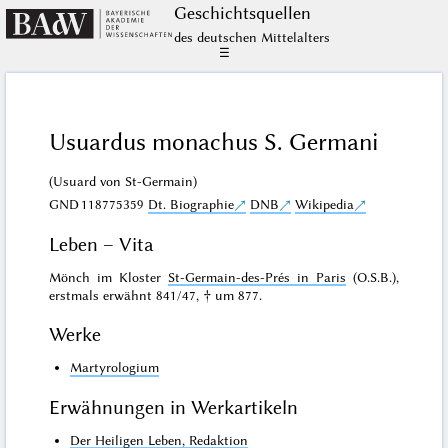
Geschichts­quellen
des deutschen Mittelalters
☰
Usuardus monachus S. Germani
(Usuard von St-Germain)
GND
118775359
Dt. Biographie
DNB
Wikipedia
Leben – Vita
Mönch im Kloster
St-Germain-des-Prés in Paris
(O.S.B.),
erstmals erwähnt 841/47, † um 877.
Werke
Martyrologium
Erwähnungen in Werkartikeln
Der Heiligen Leben, Redaktion