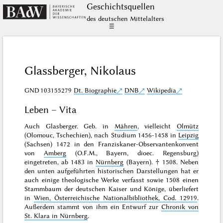
Geschichts­quellen
des deutschen Mittelalters
☰
Glassberger, Nikolaus
GND
103155279
Dt. Biographie
DNB
Wikipedia
Leben – Vita
Auch Glasberger. Geb. in
Mähren
, vielleicht
Olmütz
(Olomouc, Tschechien), nach Studium 1456-1458 in
Leipzig
(Sachsen) 1472 in den Franziskaner-Observantenkonvent
von
Amberg
(O.F.M., Bayern, dioec. Regensburg)
eingetreten, ab 1483 in
Nürnberg
(Bayern). † 1508. Neben
den unten aufgeführten historischen Darstellungen hat er
auch einige theologische Werke verfasst sowie 1508 einen
Stammbaum der deutschen Kaiser und Könige, überliefert
in
Wien, Österreichische Nationalbibliothek, Cod. 12919
.
Außerdem stammt von ihm ein Entwurf zur
Chronik von
St. Klara in Nürnberg
.