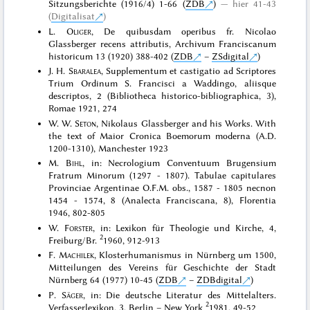
Sitzungsberichte (1916/4) 1-66 (
ZDB
)
hier 41-43
(
Digitalisat
)
L.
Oliger
, De quibusdam operibus fr. Nicolao
Glassberger recens attributis, Archivum Franciscanum
historicum 13 (1920) 388-402 (
ZDB
–
ZSdigital
)
J. H.
Sbaralea
, Supplementum et castigatio ad Scriptores
Trium Ordinum S. Francisci a Waddingo, aliisque
descriptos, 2 (Bibliotheca historico-bibliographica, 3),
Romae 1921, 274
W. W.
Seton
, Nikolaus Glassberger and his Works. With
the text of Maior Cronica Boemorum moderna (A.D.
1200-1310), Manchester 1923
M.
Bihl
, in: Necrologium Conventuum Brugensium
Fratrum Minorum (1297 - 1807). Tabulae capitulares
Provinciae Argentinae O.F.M. obs., 1587 - 1805 necnon
1454 - 1574, 8 (Analecta Franciscana, 8), Florentia
1946, 802-805
W.
Forster
, in: Lexikon für Theologie und Kirche, 4,
2
Freiburg/Br.
1960, 912-913
F.
Machilek
, Klosterhumanismus in Nürnberg um 1500,
Mitteilungen des Vereins für Geschichte der Stadt
Nürnberg 64 (1977) 10-45 (
ZDB
–
ZDBdigital
)
P.
Säger
, in: Die deutsche Literatur des Mittelalters.
2
Verfasserlexikon, 3, Berlin – New York
1981, 49-52