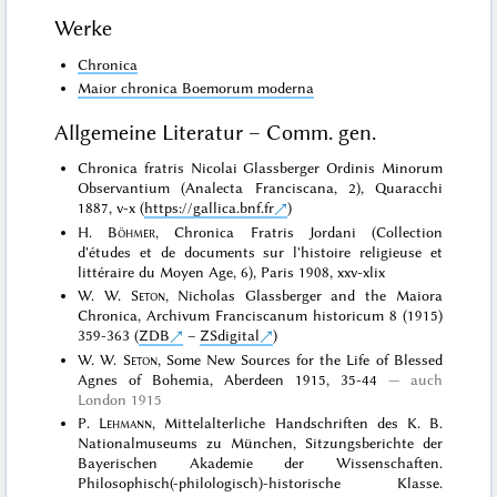
Werke
Chronica
Maior chronica Boemorum moderna
Allgemeine Literatur – Comm. gen.
Chronica fratris Nicolai Glassberger Ordinis Minorum
Observantium (Analecta Franciscana, 2), Quaracchi
1887, v-x (
https://gallica.bnf.fr
)
H.
Böhmer
, Chronica Fratris Jordani (Collection
d'études et de documents sur l'histoire religieuse et
littéraire du Moyen Age, 6), Paris 1908, xxv-xlix
W. W.
Seton
, Nicholas Glassberger and the Maiora
Chronica, Archivum Franciscanum historicum 8 (1915)
359-363 (
ZDB
–
ZSdigital
)
W. W.
Seton
, Some New Sources for the Life of Blessed
Agnes of Bohemia, Aberdeen 1915, 35-44
auch
London 1915
P.
Lehmann
, Mittelalterliche Handschriften des K. B.
Nationalmuseums zu München, Sitzungsberichte der
Bayerischen Akademie der Wissenschaften.
Philosophisch(-philologisch)-historische Klasse.