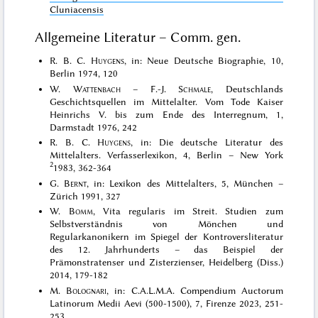
Cluniacensis
Allgemeine Literatur – Comm. gen.
R. B. C.
Huygens
, in: Neue Deutsche Biographie, 10,
Berlin 1974, 120
W.
Wattenbach
– F.-J.
Schmale
, Deutschlands
Geschichtsquellen im Mittelalter. Vom Tode Kaiser
Heinrichs V. bis zum Ende des Interregnum, 1,
Darmstadt 1976, 242
R. B. C.
Huygens
, in: Die deutsche Literatur des
Mittelalters. Verfasserlexikon, 4, Berlin – New York
2
1983, 362-364
G.
Bernt
, in: Lexikon des Mittelalters, 5, München –
Zürich 1991, 327
W.
Bomm
, Vita regularis im Streit. Studien zum
Selbstverständnis von Mönchen und
Regularkanonikern im Spiegel der Kontroversliteratur
des 12. Jahrhunderts – das Beispiel der
Prämonstratenser und Zisterzienser, Heidelberg (Diss.)
2014, 179-182
M.
Bolognari
, in: C.A.L.M.A. Compendium Auctorum
Latinorum Medii Aevi (500-1500), 7, Firenze 2023, 251-
253