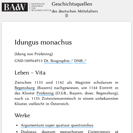
Geschichts­quellen
des deutschen Mittelalters
☰
Idungus monachus
(Idung von Prüfening)
GND
100964915
Dt. Biographie
DNB
Leben – Vita
Zwischen 1133 und 1142 als Magister scholarum in
Regensburg
(Bayern) nachgewiesen, um 1144 Eintritt in
das Kloster
Prüfening
(O.S.B., Bayern, dioec. Regensburg),
nach ca. 1155 Zisterziensermönch in einem unbekannten
Kloster, vielleicht in Österreich.
Werke
Argumentum super quatuor questionibus
Dialogus duorum monachorum Cisterciensis et