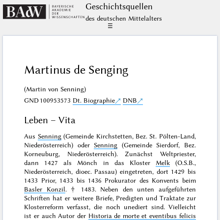
Geschichts­quellen
des deutschen Mittelalters
☰
Martinus de Senging
(Martin von Senning)
GND
100953573
Dt. Biographie
DNB
Leben – Vita
Aus
Senning
(Gemeinde Kirchstetten, Bez. St. Pölten-Land,
Niederösterreich) oder
Senning
(Gemeinde Sierdorf, Bez.
Korneuburg, Niederösterreich). Zunächst Weltpriester,
dann 1427 als Mönch in das Kloster
Melk
(O.S.B.,
Niederösterreich, dioec. Passau) eingetreten, dort 1429 bis
1433 Prior, 1433 bis 1436 Prokurator des Konvents beim
Basler Konzil
. † 1483. Neben den unten aufgeführten
Schriften hat er weitere Briefe, Predigten und Traktate zur
Klosterreform verfasst, die noch unediert sind. Vielleicht
ist er auch Autor der
Historia de morte et eventibus felicis