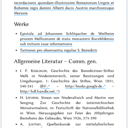
recordacionis quondam illustrissimi Romanorum Ungrie et
Bohemie regis domini Alberti ducis Austrie marchionisque
Moravie
.
Werke
Epistola ad Johannem Schlitpacher de Weilheim
priorem Mellicensem de statu monasterii Bursfeldensis
sub initium suae reformationis
Tuitiones pro observantia regulae S. Benedicti
Allgemeine Literatur – Comm. gen.
I. F.
Keiblinger
, Geschichte des Benedictiner-Stiftes
Melk in Niederösterreich, seiner Besitzungen und
Umgebungen. 1: Geschichte des Stiftes, Wien 1851,
540-541 (
BV
–
http://books.google.de
–
http://hdl.handle.net
)
H.
Leporini
, Simon von Niederaltaich und Martin von
Senging. Zur Geschichte der österreichischen
Miniaturmalerei, in: Festschrift der Nationalbibliothek
in Wien. Herausgegeben zur Feier des 200jährigen
Bestehens des Gebäudes, Wien 1926, 575-590
A.
Lhotsky
, Quellenkunde zur mittelalterlichen