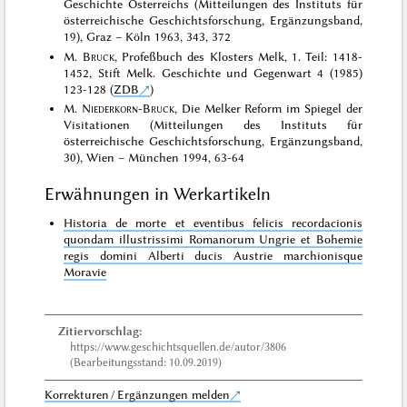
Geschichte Österreichs (Mitteilungen des Instituts für
österreichische Geschichtsforschung, Ergänzungsband,
19), Graz – Köln 1963, 343, 372
M.
Bruck
, Profeßbuch des Klosters Melk, 1. Teil: 1418-
1452, Stift Melk. Geschichte und Gegenwart 4 (1985)
123-128 (
ZDB
)
M.
Niederkorn-Bruck
, Die Melker Reform im Spiegel der
Visitationen (Mitteilungen des Instituts für
österreichische Geschichtsforschung, Ergänzungsband,
30), Wien – München 1994, 63-64
Erwähnungen in Werkartikeln
Historia de morte et eventibus felicis recordacionis
quondam illustrissimi Romanorum Ungrie et Bohemie
regis domini Alberti ducis Austrie marchionisque
Moravie
Zitiervorschlag:
https://www.geschichtsquellen.de/autor/3806
(Bearbeitungsstand: 10.09.2019)
Korrekturen / Ergänzungen melden