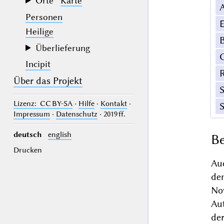
Orte
Karte
Personen
E
Heilige
B
Überlieferung
Incipit
Über das Projekt
Lizenz
: CC BY-SA
·
Hilfe
·
Kontakt
·
Impressum
·
Datenschutz
· 2019 ff.
deutsch
english
Be
Drucken
Au
de
No
Aut
de