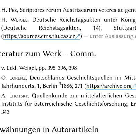
H.
Pez
, Scriptores rerum Austriacarum veteres ac genuin
H.
Weigel
, Deutsche Reichstagsakten unter König 
(Deutsche Reichstagsakten, 14), Stut
(
https://sources.cms.flu.cas.cz
)
unter Auslassung 
iteratur zum Werk – Comm.
v. Edd. Weigel, pp. 395-396, 398
O.
Lorenz
, Deutschlands Geschichtsquellen im Mitte
3
Jahrhunderts, 1, Berlin
1886, 271 (
https://archive.org
A.
Lhotsky
, Quellenkunde zur mittelalterlichen Ges
Instituts für österreichische Geschichtsforschung, 
343
wähnungen in Autorartikeln