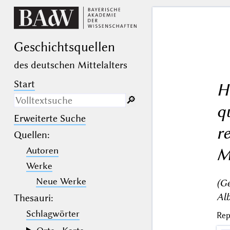
Geschichts­quellen
des deutschen Mittelalters
Start
H
🔎︎
q
Erweiterte Suche
Nur in Beschreibungs­texten
r
suchen
Quellen
:
M
Autoren
_
(der Unterstrich) ist Platzhalter für
genau ein Zeichen.
Werke
%
(das Prozentzeichen) ist Platzhalter
für kein, ein oder mehr als ein
Neue Werke
(G
Zeichen.
Alb
Thesauri:
Schlagwörter
Rep