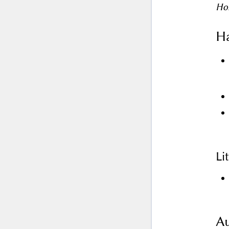
Hon
Ha
Li
Au