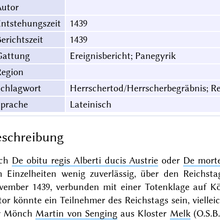
Autor
ntstehungszeit
1439
erichtszeit
1439
Gattung
Ereignisbericht; Panegyrik
Region
Schlagwort
Herrschertod/Herrscherbegräbnis; R
Sprache
Lateinisch
schreibung
ch
De obitu regis Alberti ducis Austrie
oder
De morte
n Einzelheiten wenig zuverlässig, über den Reichst
vember 1439, verbunden mit einer Totenklage auf 
or könnte ein Teilnehmer des Reichstags sein, viellei
r Mönch
Martin von Senging
aus Kloster
Melk
(O.S.B.