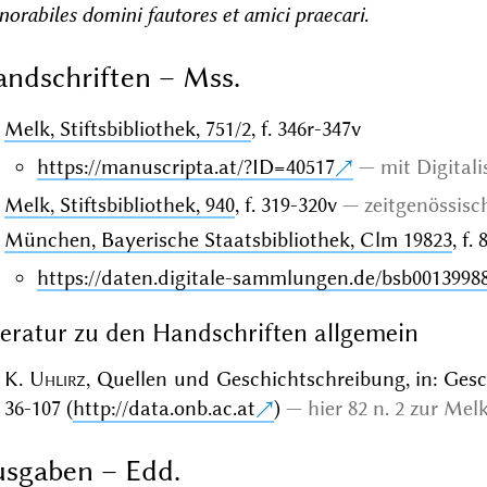
orabiles domini fautores et amici praecari
.
ndschriften – Mss.
Melk, Stiftsbibliothek, 751/2
, f. 346r-347v
https://manuscripta.at/?ID=40517
mit Digitali
Melk, Stiftsbibliothek, 940
, f. 319-320v
zeitgenössis
München, Bayerische Staatsbibliothek, Clm 19823
, f.
https://daten.digitale-sammlungen.de/bsb0013998
teratur zu den Handschriften allgemein
K.
Uhlirz
, Quellen und Geschichtschreibung, in: Gesc
36-107 (
http://data.onb.ac.at
)
hier 82 n. 2 zur Mel
sgaben – Edd.