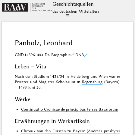
Geschichts­quellen
des deutschen Mittelalters
☰
Panholz, Leonhard
GND
143961454
Dt. Biographie
DNB
Leben – Vita
Nach dem Studium 1453/54 in
Heidelberg
und
Wien
war er
Priester und Magister Scholarum in
Regensburg
(Bayern).
† 1498 Juni 20.
Werke
Continuatio Cronicae de principibus terrae Bavarorum
Erwähnungen in Werkartikeln
Chronik von den Fürsten zu Bayern (Andreas presbyter