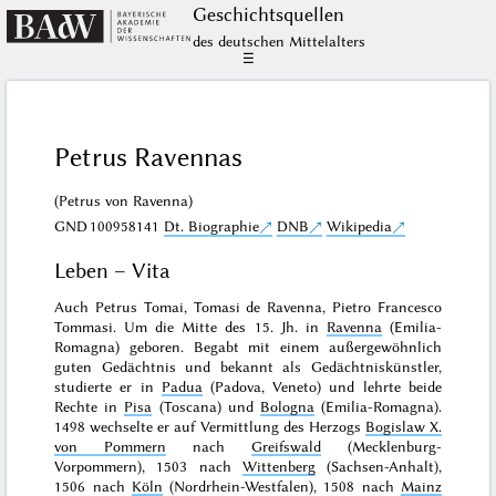
Geschichts­quellen
des deutschen Mittelalters
☰
Petrus Ravennas
(Petrus von Ravenna)
GND
100958141
Dt. Biographie
DNB
Wikipedia
Leben – Vita
Auch Petrus Tomai, Tomasi de Ravenna, Pietro Francesco
Tommasi. Um die Mitte des 15. Jh. in
Ravenna
(Emilia-
Romagna) geboren. Begabt mit einem außergewöhnlich
guten Gedächtnis und bekannt als Gedächtniskünstler,
studierte er in
Padua
(Padova, Veneto) und lehrte beide
Rechte in
Pisa
(Toscana) und
Bologna
(Emilia-Romagna).
1498 wechselte er auf Vermittlung des Herzogs
Bogislaw X.
von Pommern
nach
Greifswald
(Mecklenburg-
Vorpommern), 1503 nach
Wittenberg
(Sachsen-Anhalt),
1506 nach
Köln
(Nordrhein-Westfalen), 1508 nach
Mainz