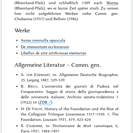
(Rheinland-Pfalz) und schließlich 1509 nach
Worms
(Rheinland-Pfalz), wo er kurze Zeit später starb. Zu seinen
hier nicht aufgeführten Werken siehe Comm. gen.
Chabanne (1957) und Belloni (1986).
Werke
Aurea nonnulla opuscula
De immunitate ecclesiarum
Libellus de arte artificiosae memoriae
Allgemeine Literatur – Comm. gen.
A.
von Eisenhart
, in: Allgemeine Deutsche Biographie,
25, Leipzig 1887, 529-539
B.
Bruci
, L'università dei giuristi di Padova nel
Cinquecento. Saggio di storia della giurisprudenza e
delle università italiane, Archivio veneto-tridentino 1
(1922) 54 (
ZDB
)
H.
De Vocht
, History of the Foundation and the Rise of
the Collegium Trilingue Lovaniense 1517-1550. 1: The
Foundation, Louvain 1951, 419, 423-424
R.
Chabanne
, in: Dictionnaire de droit canonique, 6,
Paris 1957, 1484-1497