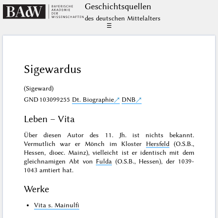
Geschichts­quellen
des deutschen Mittelalters
☰
Sigewardus
(Sigeward)
GND
103099255
Dt. Biographie
DNB
Leben – Vita
Über diesen Autor des 11. Jh. ist nichts bekannt.
Vermutlich war er Mönch im Kloster
Hersfeld
(O.S.B.,
Hessen, dioec. Mainz), vielleicht ist er identisch mit dem
gleichnamigen Abt von
Fulda
(O.S.B., Hessen), der 1039-
1043 amtiert hat.
Werke
Vita s. Mainulfi