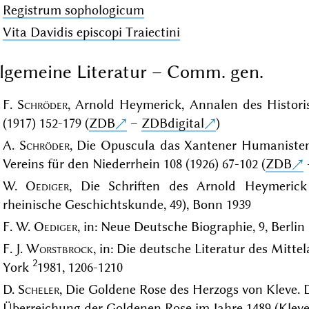
Registrum sophologicum
Vita Davidis episcopi Traiectini
lgemeine Literatur – Comm. gen.
F.
Schröder
, Arnold Heymerick, Annalen des Histori
(1917) 152-179 (
ZDB
–
ZDBdigital
)
A.
Schröder
, Die Opuscula das Xantener Humanisten
Vereins für den Niederrhein 108 (1926) 67-102 (
ZDB
W.
Oediger
, Die Schriften des Arnold Heymerick 
rheinische Geschichtskunde, 49), Bonn 1939
F. W.
Oediger
, in: Neue Deutsche Biographie, 9, Berlin 
F. J.
Worstbrock
, in: Die deutsche Literatur des Mittel
2
York
1981, 1206-1210
D.
Scheler
, Die Goldene Rose des Herzogs von Kleve.
Überreichung der Goldenen Rose im Jahre 1489 (Klever 