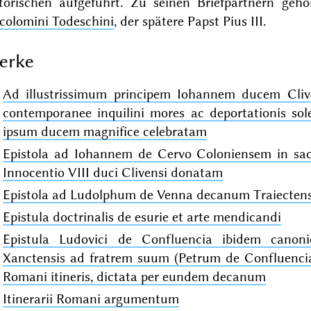
storischen aufgeführt. Zu seinen Briefpartnern ge
colomini Todeschini
, der spätere Papst Pius III.
erke
Ad illustrissimum principem Iohannem ducem Clive
contemporanee inquilini mores ac deportationis sol
ipsum ducem magnifice celebratam
Epistola ad Iohannem de Cervo Coloniensem in s
Innocentio VIII duci Clivensi donatam
Epistola ad Ludolphum de Venna decanum Traiecte
Epistula doctrinalis de esurie et arte mendicandi
Epistula Ludovici de Confluencia ibidem canonic
Xanctensis ad fratrem suum (Petrum de Confluenci
Romani itineris, dictata per eundem decanum
Itinerarii Romani argumentum