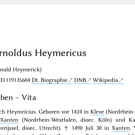
rnoldus Heymericus
rnold Heymerick)
ND
119135604
Dt. Biographie
DNB
Wikipedia
ben – Vita
ch Heymricius. Geboren vor 1424 in
Kleve
(Nordrhein-
n
Xanten
(Nordrhein-Westfalen, dioec. Köln) und K
erijssel, dioec. Utrecht). † 1490 Juli 30 in
Xanten
.