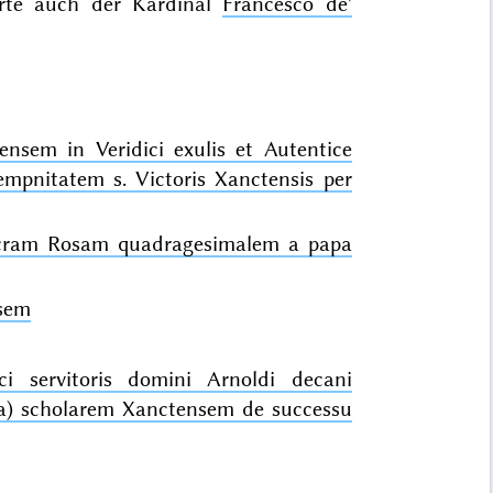
hörte auch der Kardinal
Francesco de'
nsem in Veridici exulis et Autentice
empnitatem s. Victoris Xanctensis per
acram Rosam quadragesimalem a papa
nsem
i servitoris domini Arnoldi decani
a) scholarem Xanctensem de successu