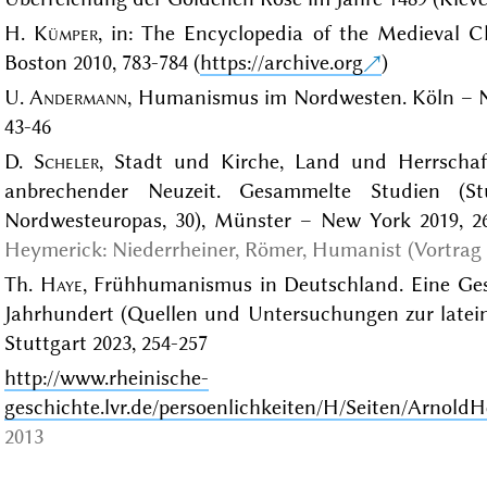
H.
Kümper
, in: The Encyclopedia of the Medieval C
Boston 2010, 783-784 (
https://archive.org
)
U.
Andermann
, Humanismus im Nordwesten. Köln – Ni
43-46
D.
Scheler
, Stadt und Kirche, Land und Herrschaf
anbrechender Neuzeit. Gesammelte Studien (S
Nordwesteuropas, 30), Münster – New York 2019, 2
Heymerick: Niederrheiner, Römer, Humanist (Vortrag 
Th.
Haye
, Frühhumanismus in Deutschland. Eine Gesc
Jahrhundert (Quellen und Untersuchungen zur lateinis
Stuttgart 2023, 254-257
http://www.rheinische-
geschichte.lvr.de/persoenlichkeiten/H/Seiten/Arnold
2013