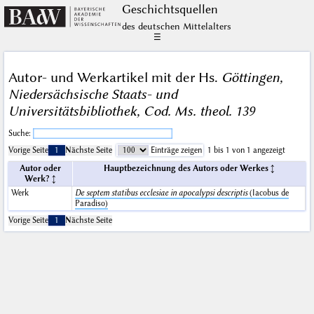
Geschichts­quellen
des deutschen Mittelalters
☰
Autor- und Werkartikel mit der Hs.
Göttingen,
Niedersächsische Staats- und
Universitätsbibliothek, Cod. Ms. theol. 139
Suche:
Vorige Seite
1
Nächste Seite
Einträge zeigen
1 bis 1 von 1 angezeigt
Autor oder
Hauptbezeichnung des Autors oder Werkes
Werk?
Werk
De septem statibus ecclesiae in apocalypsi descriptis
(Iacobus de
Paradiso)
Vorige Seite
1
Nächste Seite