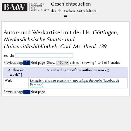
Geschichts­quellen
des deutschen Mittelalters
☰
Autor- und Werkartikel mit der Hs.
Göttingen,
Niedersächsische Staats- und
Universitätsbibliothek, Cod. Ms. theol. 139
Search:
Previous page
1
Next page
Show
entries
Showing 1 to 1 of 1 entries
Author or
Standard name of the author or work
work?
Werk
De septem statibus ecclesiae in apocalypsi descriptis
(Iacobus de
Paradiso)
Previous page
1
Next page