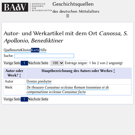
Geschichts­quellen
des deutschen Mittelalters
☰
Autor- und Werkartikel mit dem Ort
Canossa, S.
Apollonio, Benediktiner
Quellenorte
Klöster
Karte
Hilfe
Suche:
Vorige Seite
1
Nächste Seite
Einträge zeigen
1 bis 2 von 2 angezeigt
Autor oder
Hauptbezeichnung des Autors oder Werkes
Werk?
Autor
Donizo presbyter
Werk
De thesauro Canusinae ecclesiae Romam transmisso et de
compensatione ecclesiae Canusinae facta
Vorige Seite
1
Nächste Seite