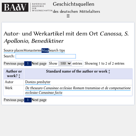
Geschichts­quellen
des deutschen Mittelalters
☰
Autor- und Werkartikel mit dem Ort
Canossa, S.
Apollonio, Benediktiner
Source places
Monasteries
Map
Search tips
Search:
Previous page
1
Next page
Show
entries
Showing 1 to 2 of 2 entries
Author or
Standard name of the author or work
work?
Autor
Donizo presbyter
Werk
De thesauro Canusinae ecclesiae Romam transmisso et de compensatione
ecclesiae Canusinae facta
Previous page
1
Next page