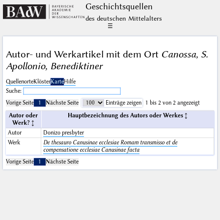
Geschichts­quellen
des deutschen Mittelalters
☰
Autor- und Werkartikel mit dem Ort
Canossa, S.
Apollonio, Benediktiner
Quellenorte
Klöster
Karte
Hilfe
Suche:
Vorige Seite
1
Nächste Seite
Einträge zeigen
1 bis 2 von 2 angezeigt
Autor oder
Hauptbezeichnung des Autors oder Werkes
Werk?
Autor
Donizo presbyter
Werk
De thesauro Canusinae ecclesiae Romam transmisso et de
compensatione ecclesiae Canusinae facta
Vorige Seite
1
Nächste Seite