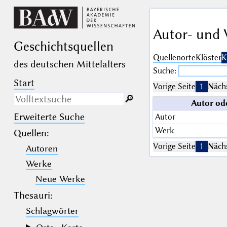
Autor- und 
Geschichts­quellen
Quellenorte
Klöster
K
des deutschen Mittelalters
Suche:
Start
Vorige Seite
1
Nächs
🔎︎
Autor od
Erweiterte Suche
Autor
Nur in Beschreibungs­texten
suchen
Werk
Quellen
:
Vorige Seite
1
Nächs
Autoren
_
(der Unterstrich) ist Platzhalter für
genau ein Zeichen.
Werke
%
(das Prozentzeichen) ist Platzhalter
für kein, ein oder mehr als ein
Neue Werke
Zeichen.
Thesauri:
Schlagwörter