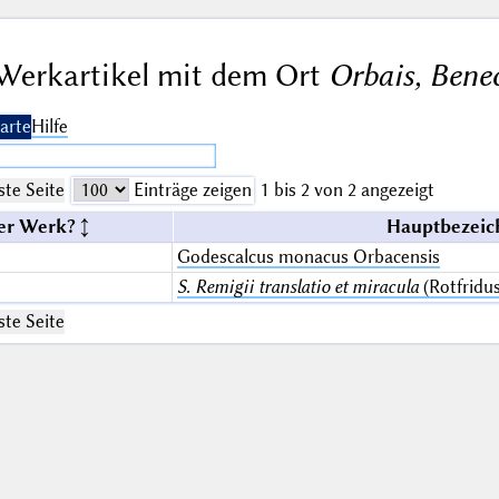
Werkartikel mit dem Ort
Orbais, Bened
arte
Hilfe
te Seite
Einträge zeigen
1 bis 2 von 2 angezeigt
er Werk?
Hauptbezeic
Godescalcus monacus Orbacensis
S. Remigii translatio et miracula
(Rotfridus
te Seite