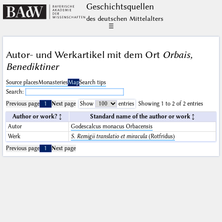
Geschichts­quellen
des deutschen Mittelalters
☰
Autor- und Werkartikel mit dem Ort
Orbais,
Benediktiner
Source places
Monasteries
Map
Search tips
Search:
Previous page
1
Next page
Show
entries
Showing 1 to 2 of 2 entries
Author or work?
Standard name of the author or work
Autor
Godescalcus monacus Orbacensis
Werk
S. Remigii translatio et miracula
(Rotfridus)
Previous page
1
Next page