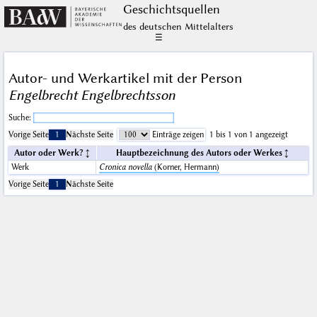
Geschichts­quellen
des deutschen Mittelalters
☰
Autor- und Werkartikel mit der Person
Engelbrecht Engelbrechtsson
Suche:
Vorige Seite
1
Nächste Seite
Einträge zeigen
1 bis 1 von 1 angezeigt
Autor oder Werk?
Hauptbezeichnung des Autors oder Werkes
Werk
Cronica novella
(Korner, Hermann)
Vorige Seite
1
Nächste Seite