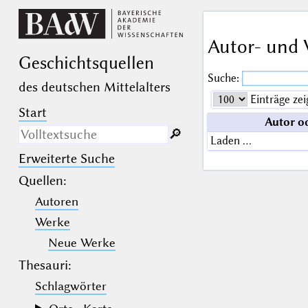
Autor- und 
Geschichts­quellen
Suche:
des deutschen Mittelalters
Einträge zei
Start
Autor o
🔎︎
Laden …
Erweiterte Suche
Nur in Beschreibungs­texten
suchen
Quellen
:
Autoren
_
(der Unterstrich) ist Platzhalter für
genau ein Zeichen.
Werke
%
(das Prozentzeichen) ist Platzhalter
für kein, ein oder mehr als ein
Neue Werke
Zeichen.
Thesauri:
Schlagwörter