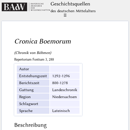
Geschichts­quellen
des deutschen Mittelalters
☰
Cronica Boemorum
(Chronik von Böhmen)
Repertorium Fontium 3, 288
Autor
Entstehungszeit
1292-1296
Berichtszeit
800-1278
Gattung
Landeschronik
Region
Niedersachsen
Schlagwort
Sprache
Lateinisch
Beschreibung