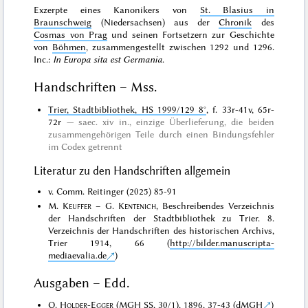
Exzerpte eines Kanonikers von
St. Blasius in
Braunschweig
(Niedersachsen) aus der
Chronik
des
Cosmas von Prag
und seinen Fortsetzern zur Geschichte
von
Böhmen
, zusammengestellt zwischen 1292 und 1296.
Inc.:
In Europa sita est Germania
.
Handschriften – Mss.
Trier, Stadtbibliothek, HS 1999/129 8°
, f. 33r-41v, 65r-
72r
saec. xiv in.,
einzige Überlieferung
, die beiden
zusammengehörigen Teile durch einen Bindungsfehler
im Codex getrennt
Literatur zu den Handschriften allgemein
v. Comm. Reitinger (2025) 85-91
M.
Keuffer
– G.
Kentenich
, Beschreibendes Verzeichnis
der Handschriften der Stadtbibliothek zu Trier. 8.
Verzeichnis der Handschriften des historischen Archivs,
Trier 1914, 66 (
http://bilder.manuscripta-
mediaevalia.de
)
Ausgaben – Edd.
O.
Holder-Egger
(MGH SS, 30/1), 1896, 37-43 (
dMGH
)