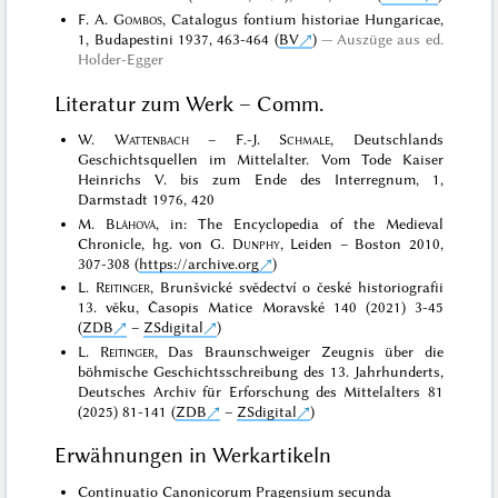
F. A.
Gombos
, Catalogus fontium historiae Hungaricae,
1, Budapestini 1937, 463-464 (
BV
)
Auszüge aus ed.
Holder-Egger
Literatur zum Werk – Comm.
W.
Wattenbach
– F.-J.
Schmale
, Deutschlands
Geschichtsquellen im Mittelalter. Vom Tode Kaiser
Heinrichs V. bis zum Ende des Interregnum, 1,
Darmstadt 1976, 420
M.
Bláhová
, in: The Encyclopedia of the Medieval
Chronicle, hg. von G.
Dunphy
, Leiden – Boston 2010,
307-308 (
https://archive.org
)
L.
Reitinger
, Brunšvické svědectví o české historiografii
13. věku, Časopis Matice Moravské 140 (2021) 3-45
(
ZDB
–
ZSdigital
)
L.
Reitinger
, Das Braunschweiger Zeugnis über die
böhmische Geschichtsschreibung des 13. Jahrhunderts,
Deutsches Archiv für Erforschung des Mittelalters 81
(2025) 81-141 (
ZDB
–
ZSdigital
)
Erwähnungen in Werkartikeln
Continuatio Canonicorum Pragensium secunda