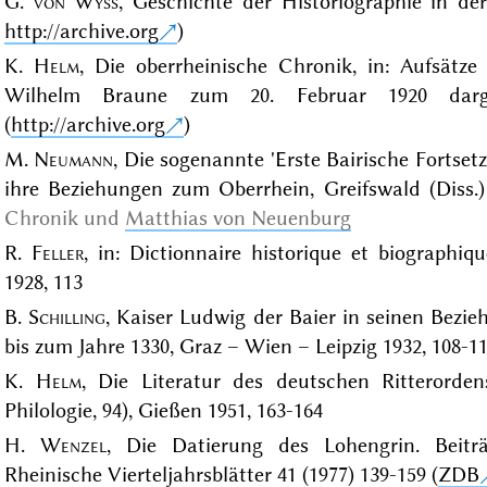
G.
von Wyss
, Geschichte der Historiographie in der
http://archive.org
)
K.
Helm
, Die oberrheinische Chronik, in: Aufsätze
Wilhelm Braune zum 20. Februar 1920 darge
(
http://archive.org
)
M.
Neumann
, Die sogenannte 'Erste Bairische Fortse
ihre Beziehungen zum Oberrhein, Greifswald (Diss.)
Chronik und
Matthias von Neuenburg
R.
Feller
, in: Dictionnaire historique et biographi
1928, 113
B.
Schilling
, Kaiser Ludwig der Baier in seinen Bez
bis zum Jahre 1330, Graz – Wien – Leipzig 1932, 108-1
K.
Helm
, Die Literatur des deutschen Ritterorde
Philologie, 94), Gießen 1951, 163-164
H.
Wenzel
, Die Datierung des Lohengrin. Beiträ
Rheinische Vierteljahrsblätter 41 (1977) 139-159 (
ZDB