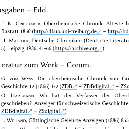
sgaben – Edd.
F. K.
Grieshaber
, Oberrheinische Chronik. Älteste b
Rastatt 1850 (
http://dl.ub.uni-freiburg.de
–
http://hd
H.
Maschek
, Deutsche Chroniken (Deutsche Literatur.
5), Leipzig 1936, 41-66 (
https://archive.org
)
iteratur zum Werk – Comm.
G.
von Wyss
, Die oberrheinische Chronik von Gri
Geschichte 12 (1866) 1-2 (
ZDB
–
ZDBdigital
–
ZSd
O.
Hartmann
, Wo hat der Verfasser der Oberrh
geschrieben?, Anzeiger für schweizerische Geschichte,
ZDBdigital
–
ZSdigital
)
L.
Weiland
, Göttingische Gelehrte Anzeigen (1886) 855