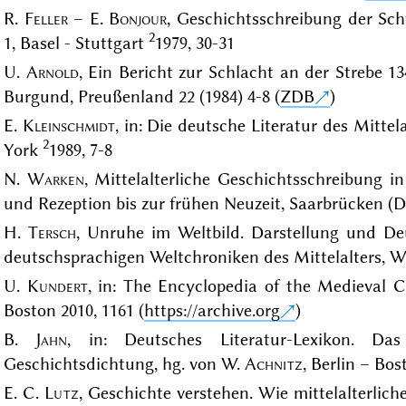
R.
Feller
– E.
Bonjour
, Geschichtsschreibung der Sch
2
1, Basel - Stuttgart
1979, 30-31
U.
Arnold
, Ein Bericht zur Schlacht an der Strebe 1
Burgund, Preußenland 22 (1984) 4-8 (
ZDB
)
E.
Kleinschmidt
, in: Die deutsche Literatur des Mittela
2
York
1989, 7-8
N.
Warken
, Mittelalterliche Geschichtsschreibung i
und Rezeption bis zur frühen Neuzeit, Saarbrücken (Di
H.
Tersch
, Unruhe im Weltbild. Darstellung und De
deutschsprachigen Weltchroniken des Mittelalters, W
U.
Kundert
, in: The Encyclopedia of the Medieval C
Boston 2010, 1161 (
https://archive.org
)
B.
Jahn
, in: Deutsches Literatur-Lexikon. Das
Geschichtsdichtung, hg. von W.
Achnitz
, Berlin – Bos
E. C.
Lutz
, Geschichte verstehen. Wie mittelalterlic