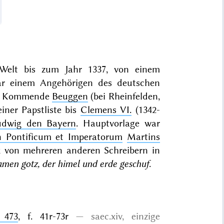
 Welt bis zum Jahr 1337, von einem
ar einem Angehörigen des deutschen
der Kommende
Beuggen
(bei Rheinfelden,
iner Papstliste bis
Clemens VI.
(1342-
udwig den Bayern
. Hauptvorlage war
 Pontificum et Imperatorum
Martins
 von mehreren anderen Schreibern in
men gotz, der himel und erde geschuf
.
. 473
, f. 41r-73r
saec.xiv,
einzige