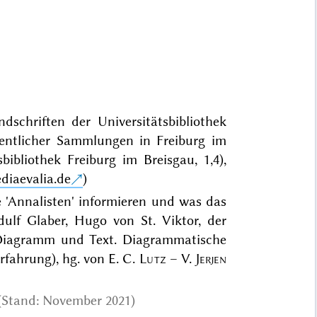
dschriften der Universitätsbibliothek
fentlicher Sammlungen in Freiburg im
bliothek Freiburg im Breisgau, 1,4),
diaevalia.de
)
he 'Annalisten' informieren und was das
lf Glaber, Hugo von St. Viktor, der
: Diagramm und Text. Diagrammatische
fahrung), hg. von E. C.
Lutz
– V.
Jerjen
 (Stand: November 2021)