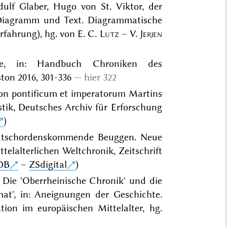
lf Glaber, Hugo von St. Viktor, der
: Diagramm und Text. Diagrammatische
fahrung), hg. von E. C.
Lutz
– V.
Jerjen
phie, in: Handbuch Chroniken des
ston 2016, 301-336
hier 322
con pontificum et imperatorum Martins
stik, Deutsches Archiv für Erforschung
)
Deutschordenskommende Beuggen. Neue
telalterlichen Weltchronik, Zeitschrift
DB
–
ZSdigital
)
 Die 'Oberrheinische Chronik' und die
at', in: Aneignungen der Geschichte.
tion im europäischen Mittelalter, hg.