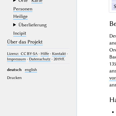
Orte
Karte
Personen
Heilige
Be
Überlieferung
Incipit
De
Über das Projekt
an
Or
Lizenz
: CC BY-SA
·
Hilfe
·
Kontakt
·
Ba
Impressum
·
Datenschutz
· 2019 ff.
13
deutsch
english
an
vo
Drucken
ann
Ha