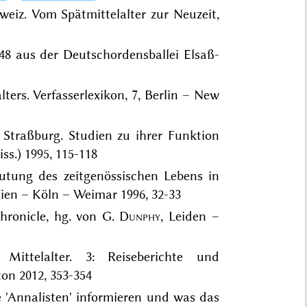
weiz. Vom Spätmittelalter zur Neuzeit,
348 aus der Deutschordensballei Elsaß-
lters. Verfasserlexikon, 7, Berlin – New
n Straßburg. Studien zu ihrer Funktion
ss.) 1995, 115-118
utung des zeitgenössischen Lebens in
ien – Köln – Weimar 1996, 32-33
hronicle, hg. von G.
Dunphy
, Leiden –
 Mittelalter. 3: Reiseberichte und
ton 2012, 353-354
he 'Annalisten' informieren und was das