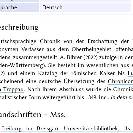
Sprache
Deutsch
schreibung
utschsprachige Chronik von der Erschaffung der
onymen Verfasser aus dem Oberrheingebiet, offenb
dens, zusammengestellt, A. Bihrer (2022) zufolge in 
den-Württemberg). Sie besteht im wesentlichen aus e
52) und einem Katalog der römischen Kaiser bis
L
scheinend eine deutsche Übersetzung des
Chronicon
n Troppau
. Nach ihrem Abschluss wurde die Chronik
alistischer Form weitergeführt bis 1349. Inc.:
In dem na
ndschriften – Mss.
Freiburg im Breisgau, Universitätsbibliothek, Hs