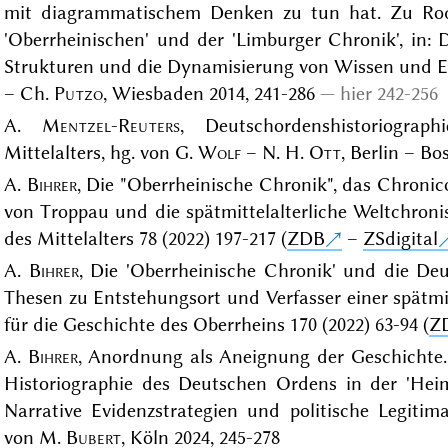
mit diagrammatischem Denken zu tun hat. Zu Rodu
'Oberrheinischen' und der 'Limburger Chronik', in
Strukturen und die Dynamisierung von Wissen und Er
– Ch.
Putzo
, Wiesbaden 2014, 241-286
hier 242-256
A.
Mentzel-Reuters
, Deutschordenshistoriogra
Mittelalters, hg. von G.
Wolf
– N. H.
Ott
, Berlin – Bo
A.
Bihrer
, Die "Oberrheinische Chronik", das Chroni
von Troppau und die spätmittelalterliche Weltchroni
des Mittelalters 78 (2022) 197-217 (
ZDB
–
ZSdigital
A.
Bihrer
, Die 'Oberrheinische Chronik' und die 
Thesen zu Entstehungsort und Verfasser einer spätmit
für die Geschichte des Oberrheins 170 (2022) 63-94 (
Z
A.
Bihrer
, Anordnung als Aneignung der Geschichte.
Historiographie des Deutschen Ordens in der 'Heim
Narrative Evidenzstrategien und politische Legitima
von M.
Bubert
, Köln 2024, 245-278