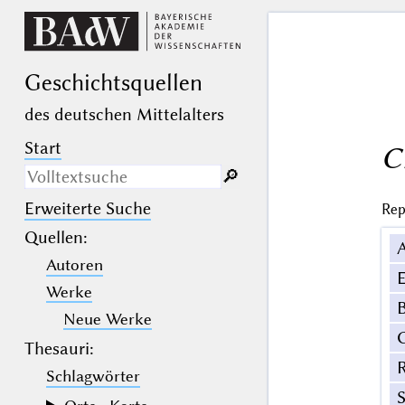
Geschichts­quellen
des deutschen Mittelalters
Start
C
🔎︎
Erweiterte Suche
Rep
Nur in Beschreibungs­texten
suchen
Quellen
:
Autoren
_
(der Unterstrich) ist Platzhalter für
E
genau ein Zeichen.
Werke
%
(das Prozentzeichen) ist Platzhalter
B
für kein, ein oder mehr als ein
Neue Werke
Zeichen.
Thesauri:
Schlagwörter