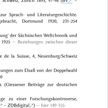
 Schweiz, Zürich 1895, 97-98 (
BV
–
 zur Sprach- und Literaturgeschichte.
bracht, Dortmund 1920, 231-254
tzung' der Sächsischen Weltchronik und
 1925
Beziehungen zwischen dieser
que de la Suisse, 4, Neuenburg/Schweiz
iehungen zum Elsaß von der Doppelwahl
10
ns (Giessener Beiträge zur deutschen
ge zu einer Forschungskontroverse,
–
ZDBdigital
)
hier 149-155