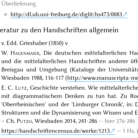
Überlieferung
http://dl.ub.uni-freiburg.de/diglit/hs473/0083
teratur zu den Handschriften allgemein
v. Edd. Grieshaber (1850) v
W.
Hagenmaier
, Die deutschen mittelalterlichen Han
und die mittelalterlichen Handschriften anderer öf
Breisgau und Umgebung (Kataloge der Universitätsbi
Wiesbaden 1988, 116-117 (
http://www.manuscripta-me
E. C.
Lutz
, Geschichte verstehen. Wie mittelalterlic
mit diagrammatischem Denken zu tun hat. Zu Rodu
'Oberrheinischen' und der 'Limburger Chronik', in
Strukturen und die Dynamisierung von Wissen und Er
– Ch.
Putzo
, Wiesbaden 2014, 241-286
hier 276-286
https://handschriftencensus.de/werke/1213
1 Hs.