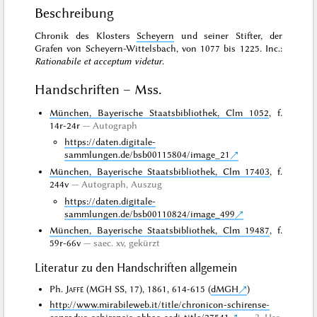
Beschreibung
Chronik des Klosters
Scheyern
und seiner Stifter, der
Grafen von Scheyern-Wittelsbach, von 1077 bis 1225. Inc.:
Rationabile et acceptum videtur
.
Handschriften – Mss.
München, Bayerische Staatsbibliothek, Clm 1052
, f.
14r-24r
Autograph
https://daten.digitale-
sammlungen.de/bsb00115804/image_21
München, Bayerische Staatsbibliothek, Clm 17403
, f.
244v
Autograph
, Auszug
https://daten.digitale-
sammlungen.de/bsb00110824/image_499
München, Bayerische Staatsbibliothek, Clm 19487
, f.
59r-66v
saec. xv, gekürzt
Literatur zu den Handschriften allgemein
Ph.
Jaffé
(MGH SS, 17), 1861, 614-615 (
dMGH
)
http://www.mirabileweb.it/title/chronicon-schirense-
conradus-schirensis-abbas-sedi-title/27541
3 Hss.