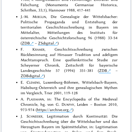
Fälschung (Monumenta Germaniae Historica,
Schriften, 33,1), Hannover 1988, 417-441
J.-M.
Moeglin
, Die Genealogie der Wittelsbacher:
Politische Propaganda und Entstehung der
territorialen Geschichtsschreibung in Bayern im
Mittelalter, Mitteilungen des Instituts für
österreichische Geschichtsforschung 96 (1988) 33-54
(
ZDB
–
ZSdigital
)
F.
Kramer
, Geschichtsschreibung zwischen
Rückbesinnung auf Hirsauer Tradition und adeligem
Machtanspruch. Eine quellenkritische Studie zur
Scheyerner Chronik, Zeitschrift für bayerische
Landesgeschichte 57 (1994) 351-381 (
ZDB
–
ZDBdigital
)
E.
Clemens
, Luxemburg-Böhmen, Wittelsbach-Bayern,
Habsburg-Österreich und ihre genealogischen Mythen
im Vergleich, Trier 2001, 119-128
A.
Plassmann
, in: The Encyclopedia of the Medieval
Chronicle, hg. von G.
Dunphy
, Leiden – Boston 2010,
973-974 (
https://archive.org
)
J.
Schneider
, Legitimation durch Kontinuität: Die
Geschichtsschreibung über die Wittelsbacher und das
Herzogtum Bayern im Spätmittelalter, in: Legitimation
von Fürstendynastien in Polen und dem Reich.