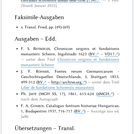
(Stand: Januar 2022)
Faksimile-Ausgaben
v. Transl. Fried, pp. (49)-(69)
Ausgaben – Edd.
F. S.
Reitberger
, Chronicon originis et fundationis
monasterii Scheirn, Ingolstadii 1623 (
BV
–
VD17
)
unter dem Titel
Chronicon originis et fundationis
monasterii Scheirn
J. F.
Böhmer
, Fontes rerum Germanicarum -
Geschichtsquellen Deutschlands, 3, Stuttgart 1853,
499-512 (
BV
–
http://archive.org
)
unter dem Titel
Liber de fundatione Schirensis monasterii
Ph.
Jaffé
(MGH SS, 17), 1861, 615-624 (
dMGH
)
nach dem Autograph
F. A.
Gombos
, Catalogus fontium historiae Hungaricae,
1, Budapestini 1937, 716-717 (
BV
)
Auszüge aus ed.
Jaffé
Übersetzungen – Transl.