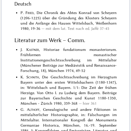
Deutsch
P.
Fried
, Die Chronik des Abtes Konrad von Scheyern
(1206-1225) über die Gründung des Klosters Scheyern
und die Anfänge des Hauses Wittelsbach, Weißenhorn
1980, 19-36
mit dem lat. Text nach ed. Jaffé 37-45
Literatur zum Werk – Comm.
J.
Kastner
, Historiae fundationum monasteriorum.
Frühformen monastischer
Institutionengeschichtsschreibung im Mittelalter
(Münchener Beiträge zur Mediävistik und Renaissance-
Forschung, 18), München 1974, 49-52
K.
Schnith
, Die Geschichtsschreibung im Herzogtum
Bayern unter den ersten Wittelsbachern (1180-1347),
in: Wittelsbach und Bayern. 1/1: Die Zeit der frühen
Herzöge. Von Otto I. zu Ludwig dem Bayern. Beiträge
zur Bayerischen Geschichte und Kunst 1180-1350,
München - Zürich 1980, 359-368
hier 361
G.
Althoff
, Genealogische und andere Fiktionen in
mittelalterlicher Historiographie, in: Fälschungen im
Mittelalter. Internationaler Kongreß der Monumenta
Germaniae Historica, München, 16.-19. September
1986, I: Kongreßdaten und Festvorträge. Literatur und