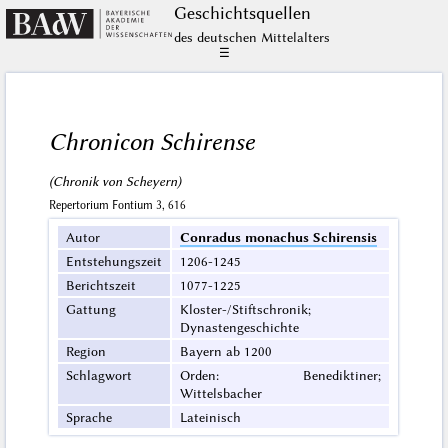
Geschichts­quellen
des deutschen Mittelalters
☰
Chronicon Schirense
(Chronik von Scheyern)
Repertorium Fontium 3, 616
Autor
Conradus monachus Schirensis
Entstehungszeit
1206-1245
Berichtszeit
1077-1225
Gattung
Kloster-/Stiftschronik;
Dynastengeschichte
Region
Bayern ab 1200
Schlagwort
Orden: Benediktiner;
Wittelsbacher
Sprache
Lateinisch