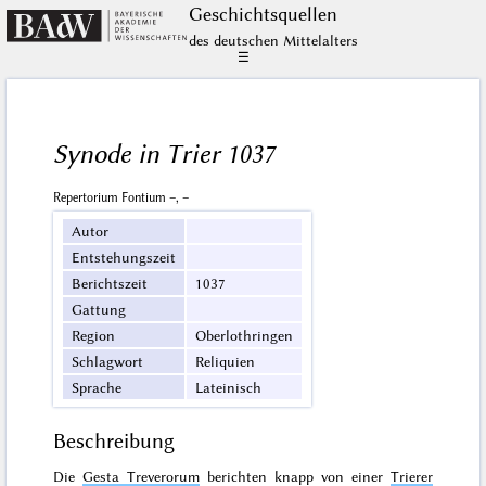
Geschichts­quellen
des deutschen Mittelalters
☰
Synode in Trier 1037
Repertorium Fontium –, –
Autor
Entstehungszeit
Berichtszeit
1037
Gattung
Region
Oberlothringen
Schlagwort
Reliquien
Sprache
Lateinisch
Beschreibung
Die
Gesta Treverorum
berichten knapp von einer
Trierer