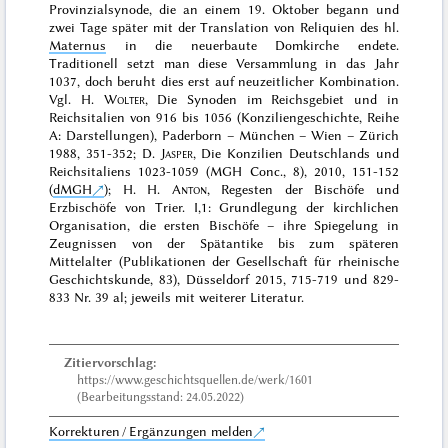
Provinzialsynode, die an einem 19. Oktober begann und
zwei Tage später mit der Translation von Reliquien des hl.
Maternus
in die neuerbaute Domkirche endete.
Traditionell setzt man diese Versammlung in das Jahr
1037, doch beruht dies erst auf neuzeitlicher Kombination.
Vgl.
H.
Wolter
, Die Synoden im Reichsgebiet und in
Reichsitalien von 916 bis 1056 (Konziliengeschichte, Reihe
A: Darstellungen), Paderborn – München – Wien – Zürich
1988
, 351-352;
D.
Jasper
, Die Konzilien Deutschlands und
Reichsitaliens 1023-1059 (MGH Conc., 8), 2010
, 151-152
(
dMGH
);
H. H.
Anton
, Regesten der Bischöfe und
Erzbischöfe von Trier. I,1: Grundlegung der kirchlichen
Organisation, die ersten Bischöfe – ihre Spiegelung in
Zeugnissen von der Spätantike bis zum späteren
Mittelalter (Publikationen der Gesellschaft für rheinische
Geschichtskunde, 83), Düsseldorf 2015
, 715-719 und 829-
833 Nr. 39 al; jeweils mit weiterer Literatur.
Zitiervorschlag:
https://www.geschichtsquellen.de/werk/1601
(Bearbeitungsstand: 24.05.2022)
Korrekturen / Ergänzungen melden