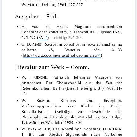
W.
Müller
, Freiburg 1964, 477-517
Ausgaben – Edd.
H.
von der Hardt
, Magnum oecumenicum
Constantiense concilium, 2, Francofurti - Lipsiae 1697,
295-292 (
BV
)
richtig: 295-300
G. D.
Mansi
, Sacrorum conciliorum nova et amplissima
collectio, 28, Venetiis 1785, 31-33
(
http://www.documentacatholicaomnia.eu
)
Literatur zum Werk – Comm.
W.
Hasenohr
, Patriarch Johannes Maurosii von
Antiochien. Ein Charakterbild aus der Zeit der
Reformkonzilien, Berlin (Diss. Freiburg i. Br.) 1909, 21-
23
W.
Krämer
, Konsens und Rezeption.
Verfassungsprinzipien der Kirche im Basler
Konziliarismus (Beiträge zur Geschichte der
Philosophie und Theologie des Mittelalters, Neue Folge,
19), Münster/Westfalen 1980, 304
W.
Brandmüller
, Das Konzil von Konstanz 1414-1418.
1: Bis zur Abreise Sigismunds nach Narbonne