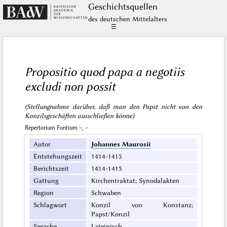
Geschichts­quellen
des deutschen Mittelalters
☰
Propositio quod papa a negotiis
excludi non possit
(Stellungnahme darüber, daß man den Papst nicht von den
Konzilsgeschäften ausschließen könne)
Repertorium Fontium –, –
Autor
Johannes Maurosii
Entstehungszeit
1414-1415
Berichtszeit
1414-1415
Gattung
Kirchentraktat; Synodalakten
Region
Schwaben
Schlagwort
Konzil von Konstanz;
Papst/Konzil
Sprache
Lateinisch