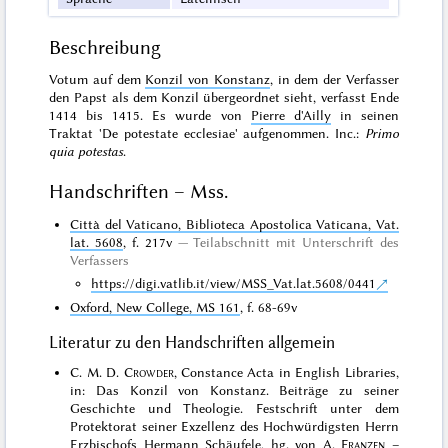
Beschreibung
Votum auf dem
Konzil von Konstanz
, in dem der Verfasser
den Papst als dem Konzil übergeordnet sieht, verfasst Ende
1414 bis 1415. Es wurde von
Pierre d'Ailly
in seinen
Traktat 'De potestate ecclesiae' aufgenommen. Inc.:
Primo
quia potestas
.
Handschriften – Mss.
Città del Vaticano, Biblioteca Apostolica Vaticana, Vat.
lat. 5608
, f. 217v
Teilabschnitt mit
Unterschrift des
Verfassers
https://digi.vatlib.it/view/MSS_Vat.lat.5608/0441
Oxford, New College, MS 161
, f. 68-69v
Literatur zu den Handschriften allgemein
C. M. D.
Crowder
, Constance Acta in English Libraries,
in: Das Konzil von Konstanz. Beiträge zu seiner
Geschichte und Theologie. Festschrift unter dem
Protektorat seiner Exzellenz des Hochwürdigsten Herrn
Erzbischofs Hermann Schäufele, hg. von A.
Franzen
–