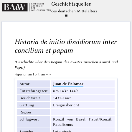
Geschichts­quellen
des deutschen Mittelalters
☰
Historia de initio dissidiorum inter
concilium et papam
(Geschichte über den Beginn des Zwistes zwischen Konzil und
Papst)
Repertorium Fontium –, –
Autor
Juan de Palomar
Entstehungszeit
um 1437-1449
Berichtszeit
1431-1447
Gattung
Ereignisbericht
Region
Schlagwort
Konzil von Basel; Papst/Konzil;
Papalismus
Sprache
Lateinisch