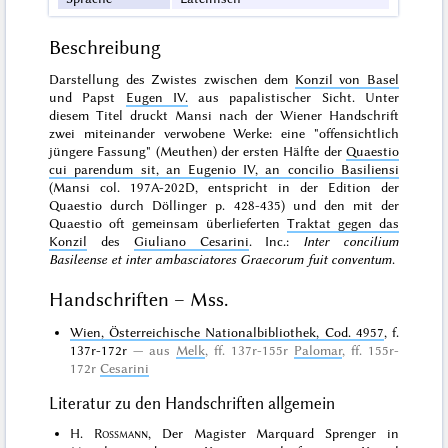
Beschreibung
Darstellung des Zwistes zwischen dem
Konzil von Basel
und Papst
Eugen IV.
aus papalistischer Sicht. Unter
diesem Titel druckt Mansi nach der Wiener Handschrift
zwei miteinander verwobene Werke: eine "offensichtlich
jüngere Fassung" (Meuthen) der ersten Hälfte der
Quaestio
cui parendum sit, an Eugenio IV, an concilio Basiliensi
(Mansi col. 197A-202D, entspricht in der Edition der
Quaestio durch Döllinger p. 428-435) und den mit der
Quaestio oft gemeinsam überlieferten
Traktat gegen das
Konzil
des
Giuliano Cesarini
. Inc.:
Inter concilium
Basileense et inter ambasciatores Graecorum fuit conventum
.
Handschriften – Mss.
Wien, Österreichische Nationalbibliothek, Cod. 4957
, f.
137r-172r
aus
Melk
, ff. 137r-155r
Palomar
, ff. 155r-
172r
Cesarini
Literatur zu den Handschriften allgemein
H.
Rossmann
, Der Magister Marquard Sprenger in