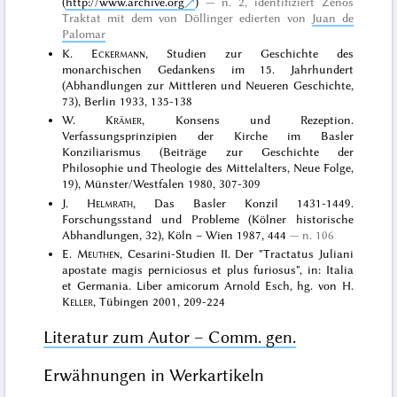
(
http://www.archive.org
)
n. 2, identifiziert Zenos
Traktat mit dem von Döllinger edierten von
Juan de
Palomar
K.
Eckermann
, Studien zur Geschichte des
monarchischen Gedankens im 15. Jahrhundert
(Abhandlungen zur Mittleren und Neueren Geschichte,
73), Berlin 1933, 135-138
W.
Krämer
, Konsens und Rezeption.
Verfassungsprinzipien der Kirche im Basler
Konziliarismus (Beiträge zur Geschichte der
Philosophie und Theologie des Mittelalters, Neue Folge,
19), Münster/Westfalen 1980, 307-309
J.
Helmrath
, Das Basler Konzil 1431-1449.
Forschungsstand und Probleme (Kölner historische
Abhandlungen, 32), Köln – Wien 1987, 444
n. 106
E.
Meuthen
, Cesarini-Studien II. Der "Tractatus Juliani
apostate magis perniciosus et plus furiosus", in: Italia
et Germania. Liber amicorum Arnold Esch, hg. von H.
Keller
, Tübingen 2001, 209-224
Literatur zum Autor – Comm. gen.
Erwähnungen in Werkartikeln