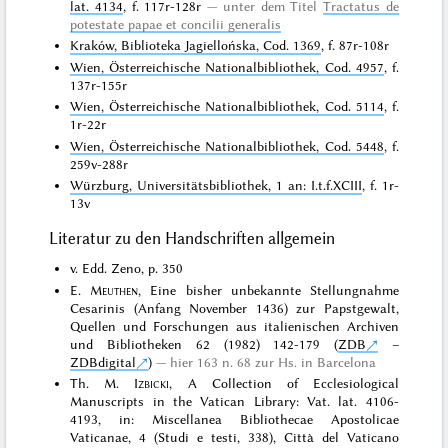
lat. 4134
, f. 117r-128r
unter dem Titel
Tractatus de
potestate papae et concilii generalis
Kraków, Biblioteka Jagiellońska, Cod. 1369
, f. 87r-108r
Wien, Österreichische Nationalbibliothek, Cod. 4957
, f.
137r-155r
Wien, Österreichische Nationalbibliothek, Cod. 5114
, f.
1r-22r
Wien, Österreichische Nationalbibliothek, Cod. 5448
, f.
259v-288r
Würzburg, Universitätsbibliothek, 1 an: I.t.f.XCIII
, f. 1r-
13v
Literatur zu den Handschriften allgemein
v. Edd. Zeno, p. 350
E.
Meuthen
, Eine bisher unbekannte Stellungnahme
Cesarinis (Anfang November 1436) zur Papstgewalt,
Quellen und Forschungen aus italienischen Archiven
und Bibliotheken 62 (1982) 142-179 (
ZDB
–
ZDBdigital
)
hier 163 n. 68 zur Hs. in Barcelona
Th. M.
Izbicki
, A Collection of Ecclesiological
Manuscripts in the Vatican Library: Vat. lat. 4106-
4193, in: Miscellanea Bibliothecae Apostolicae
Vaticanae, 4 (Studi e testi, 338), Città del Vaticano