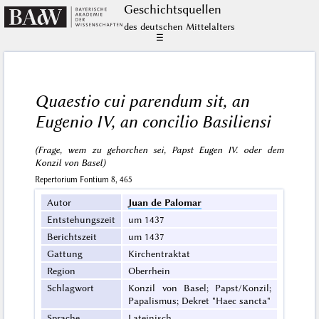
Geschichts­quellen
des deutschen Mittelalters
☰
Quaestio cui parendum sit, an
Eugenio IV, an concilio Basiliensi
(Frage, wem zu gehorchen sei, Papst Eugen IV. oder dem
Konzil von Basel)
Repertorium Fontium 8, 465
Autor
Juan de Palomar
Entstehungszeit
um 1437
Berichtszeit
um 1437
Gattung
Kirchentraktat
Region
Oberrhein
Schlagwort
Konzil von Basel; Papst/Konzil;
Papalismus; Dekret "Haec sancta"
Sprache
Lateinisch