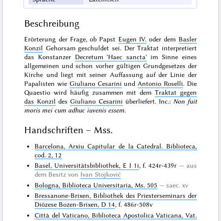
Beschreibung
Erörterung der Frage, ob Papst
Eugen IV.
oder dem
Basler
Konzil
Gehorsam geschuldet sei. Der Traktat interpretiert
das Konstanzer
Decretum 'Haec sancta'
im Sinne eines
allgemeinen und schon vorher gültigen Grundgesetzes der
Kirche und liegt mit seiner Auffassung auf der Linie der
Papalisten wie
Giuliano Cesarini
und
Antonio Roselli
. Die
Quaestio wird häufig zusammen mit dem
Traktat gegen
das Konzil
des
Giuliano Cesarini
überliefert. Inc.:
Non fuit
moris mei cum adhuc iuvenis essem
.
Handschriften – Mss.
Barcelona, Arxiu Capitular de la Catedral. Biblioteca,
cod. 2, 12
Basel, Universitätsbibliothek, E I 1i
, f. 424r-439r
aus
dem Besitz von
Ivan Stojković
Bologna, Biblioteca Universitaria, Ms. 505
saec. xv
Bressanone-Brixen, Bibliothek des Priesterseminars der
Diözese Bozen-Brixen, D 14
, f. 486r-508v
Città del Vaticano, Biblioteca Apostolica Vaticana, Vat.