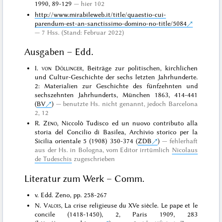
1990, 89-129
hier 102
http://www.mirabileweb.it/title/quaestio-cui-
parendum-est-an-sanctissimo-domino-no-title/5084
7 Hss. (Stand: Februar 2022)
Ausgaben – Edd.
I.
von Döllinger
, Beiträge zur politischen, kirchlichen
und Cultur-Geschichte der sechs letzten Jahrhunderte.
2: Materialien zur Geschichte des fünfzehnten und
sechszehnten Jahrhunderts, München 1863, 414-441
(
BV
)
benutzte Hs. nicht genannt, jedoch Barcelona
2, 12
R.
Zeno
, Niccolò Tudisco ed un nuovo contributo alla
storia del Concilio di Basilea, Archivio storico per la
Sicilia orientale 5 (1908) 350-374 (
ZDB
)
fehlerhaft
aus der Hs. in Bologna, vom Editor irrtümlich
Nicolaus
de Tudeschis
zugeschrieben
Literatur zum Werk – Comm.
v. Edd. Zeno, pp. 258-267
N.
Valois
, La crise religieuse du XVe siècle. Le pape et le
concile (1418-1450), 2, Paris 1909, 283