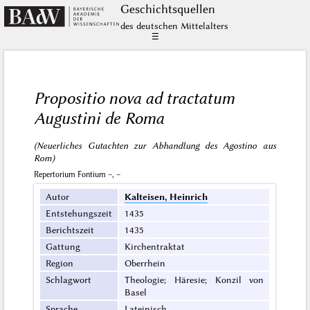
Geschichts­quellen
des deutschen Mittelalters
☰
Propositio nova ad tractatum
Augustini de Roma
(Neuerliches Gutachten zur Abhandlung des Agostino aus
Rom)
Repertorium Fontium –, –
Autor
Kalteisen, Heinrich
Entstehungszeit
1435
Berichtszeit
1435
Gattung
Kirchentraktat
Region
Oberrhein
Schlagwort
Theologie; Häresie; Konzil von
Basel
Sprache
Lateinisch