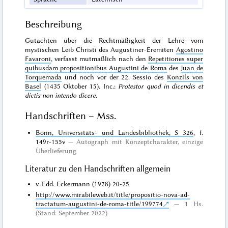
Beschreibung
Gutachten über die Rechtmäßigkeit der Lehre vom
mystischen Leib Christi des Augustiner-Eremiten
Agostino
Favaroni
, verfasst mutmaßlich nach den
Repetitiones super
quibusdam propositionibus Augustini de Roma
des
Juan de
Torquemada
und noch vor der 22. Sessio des
Konzils von
Basel
(1435 Oktober 15). Inc.:
Protestor quod in dicendis et
dictis non intendo dicere
.
Handschriften – Mss.
Bonn, Universitäts- und Landesbibliothek, S 326
, f.
149r-155v
Autograph mit Konzeptcharakter
,
einzige
Überlieferung
Literatur zu den Handschriften allgemein
v. Edd. Eckermann (1978) 20-25
http://www.mirabileweb.it/title/propositio-nova-ad-
tractatum-augustini-de-roma-title/199774
1 Hs.
(Stand: September 2022)