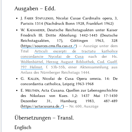
Ausgaben – Edd.
J.
Faber Stapulensis
, Nicolai Cusae Cardinalis opera, 3,
Parisiis 1514 (Nachdruck Bonn 1928, Frankfurt 1962)
W.
Kaemmerer
, Deutsche Reichstagsakten unter Kaiser
Friedrich III. Dritte Abteilung: 1442-1445 (Deutsche
Reichstagsakten, 17), Göttingen 1963, 328
(
https://sources.cms.flu.cas.cz
)
Auszüge unter dem
Titel
Articuli excerpti de tractatu katholice
concordancie Nycolai de Cusa
nach der Hs.
Wolfenbüttel, Herzog August Bibliothek, Cod. Guelf.
797 Helmst.
f. 53b-55b, einer Aktensammlung aus
Anlass des Nürnberger Reichstags 1444.
G.
Kallen
, Nicolai de Cusa Opera omnia. 14: De
concordantia catholica, Leipzig 1963-1968
E.
Meuthen
, Acta Cusana. Quellen zur Lebensgeschichte
des Nikolaus von Kues. 1,2: 1437 Mai 17-1450
Dezember 31, Hamburg 1983, 487-489
(
https://actacusana.de
)
Nr. 600, Auszüge
Übersetzungen – Transl.
Englisch