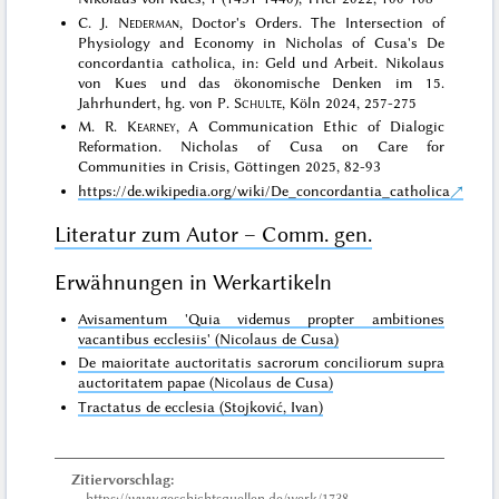
C. J.
Nederman
, Doctor's Orders. The Intersection of
Physiology and Economy in Nicholas of Cusa's De
concordantia catholica, in: Geld und Arbeit. Nikolaus
von Kues und das ökonomische Denken im 15.
Jahrhundert, hg. von P.
Schulte
, Köln 2024, 257-275
M. R.
Kearney
, A Communication Ethic of Dialogic
Reformation. Nicholas of Cusa on Care for
Communities in Crisis, Göttingen 2025, 82-93
https://de.wikipedia.org/wiki/De_concordantia_catholica
Literatur zum Autor – Comm. gen.
Erwähnungen in Werkartikeln
Avisamentum 'Quia videmus propter ambitiones
vacantibus ecclesiis' (Nicolaus de Cusa)
De maioritate auctoritatis sacrorum conciliorum supra
auctoritatem papae (Nicolaus de Cusa)
Tractatus de ecclesia (Stojković, Ivan)
Zitiervorschlag:
https://www.geschichtsquellen.de/werk/1738