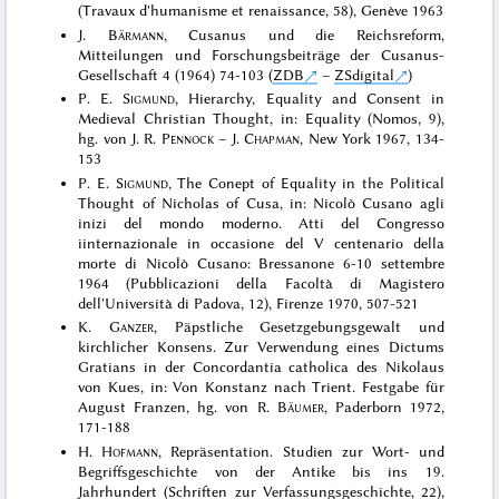
(Travaux d'humanisme et renaissance, 58), Genève 1963
J.
Bärmann
, Cusanus und die Reichsreform,
Mitteilungen und Forschungsbeiträge der Cusanus-
Gesellschaft 4 (1964) 74-103 (
ZDB
–
ZSdigital
)
P. E.
Sigmund
, Hierarchy, Equality and Consent in
Medieval Christian Thought, in: Equality (Nomos, 9),
hg. von J. R.
Pennock
– J.
Chapman
, New York 1967, 134-
153
P. E.
Sigmund
, The Conept of Equality in the Political
Thought of Nicholas of Cusa, in: Nicolò Cusano agli
inizi del mondo moderno. Atti del Congresso
iinternazionale in occasione del V centenario della
morte di Nicolò Cusano: Bressanone 6-10 settembre
1964 (Pubblicazioni della Facoltà di Magistero
dell'Università di Padova, 12), Firenze 1970, 507-521
K.
Ganzer
, Päpstliche Gesetzgebungsgewalt und
kirchlicher Konsens. Zur Verwendung eines Dictums
Gratians in der Concordantia catholica des Nikolaus
von Kues, in: Von Konstanz nach Trient. Festgabe für
August Franzen, hg. von R.
Bäumer
, Paderborn 1972,
171-188
H.
Hofmann
, Repräsentation. Studien zur Wort- und
Begriffsgeschichte von der Antike bis ins 19.
Jahrhundert (Schriften zur Verfassungsgeschichte, 22),