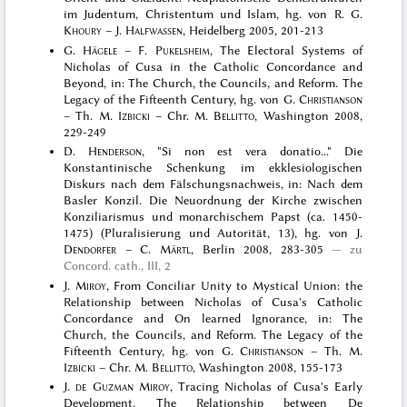
im Judentum, Christentum und Islam, hg. von R. G.
Khoury
– J.
Halfwassen
, Heidelberg 2005, 201-213
G.
Hägele
– F.
Pukelsheim
, The Electoral Systems of
Nicholas of Cusa in the Catholic Concordance and
Beyond, in: The Church, the Councils, and Reform. The
Legacy of the Fifteenth Century, hg. von G.
Christianson
– Th. M.
Izbicki
– Chr. M.
Bellitto
, Washington 2008,
229-249
D.
Henderson
, "Si non est vera donatio..." Die
Konstantinische Schenkung im ekklesiologischen
Diskurs nach dem Fälschungsnachweis, in: Nach dem
Basler Konzil. Die Neuordnung der Kirche zwischen
Konziliarismus und monarchischem Papst (ca. 1450-
1475) (Pluralisierung und Autorität, 13), hg. von J.
Dendorfer
– C.
Märtl
, Berlin 2008, 283-305
zu
Concord. cath., III, 2
J.
Miroy
, From Conciliar Unity to Mystical Union: the
Relationship between Nicholas of Cusa's Catholic
Concordance and On learned Ignorance, in: The
Church, the Councils, and Reform. The Legacy of the
Fifteenth Century, hg. von G.
Christianson
– Th. M.
Izbicki
– Chr. M.
Bellitto
, Washington 2008, 155-173
J.
de Guzman Miroy
, Tracing Nicholas of Cusa's Early
Development. The Relationship between De