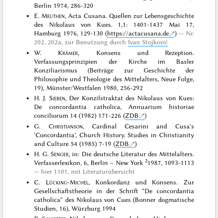
Berlin 1974, 286-320
E.
Meuthen
, Acta Cusana. Quellen zur Lebensgeschichte
des Nikolaus von Kues. 1,1: 1401-1437 Mai 17,
Hamburg 1976, 129-130 (
https://actacusana.de
)
Nr.
202, 202a, zur Benutzung durch
Ivan Stojković
W.
Krämer
, Konsens und Rezeption.
Verfassungsprinzipien der Kirche im Basler
Konziliarismus (Beiträge zur Geschichte der
Philosophie und Theologie des Mittelalters, Neue Folge,
19), Münster/Westfalen 1980, 256-292
H. J.
Sieben
, Der Konzilstraktat des Nikolaus von Kues:
De concordantia catholica, Annuarium historiae
conciliorum 14 (1982) 171-226 (
ZDB
)
G.
Christianson
, Cardinal Cesarini and Cusa's
'Concordantia', Church History. Studies in Christianity
and Culture 54 (1985) 7-19 (
ZDB
)
H. G.
Senger
, in: Die deutsche Literatur des Mittelalters.
2
Verfasserlexikon, 6, Berlin – New York
1987, 1093-1113
hier 1101, mit Literaturübersicht
C.
Lücking-Michel
, Konkordanz und Konsens. Zur
Gesellschaftstheorie in der Schrift "De concordantia
catholica" des Nikolaus von Cues (Bonner dogmatische
Studien, 16), Würzburg 1994