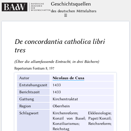
Geschichts­quellen
des deutschen Mittelalters
☰
De concordantia catholica libri
tres
(Über die allumfassende Eintracht, in drei Büchern)
Repertorium Fontium 8, 197
Autor
Nicolaus de Cusa
Entstehungszeit
1433
Berichtszeit
1433
Gattung
Kirchentraktat
Region
Oberrhein
Schlagwort
Kirchenreform; Ekklesiologie;
Konzil von Basel; Papst/Konzil;
Konziliarismus; Reichsreform;
Reichstag