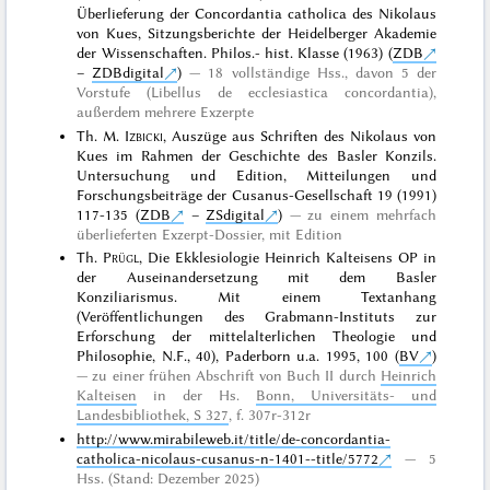
Überlieferung der Concordantia catholica des Nikolaus
von Kues, Sitzungsberichte der Heidelberger Akademie
der Wissenschaften. Philos.- hist. Klasse (1963) (
ZDB
–
ZDBdigital
)
18 vollständige Hss., davon 5 der
Vorstufe (Libellus de ecclesiastica concordantia),
außerdem mehrere Exzerpte
Th. M.
Izbicki
, Auszüge aus Schriften des Nikolaus von
Kues im Rahmen der Geschichte des Basler Konzils.
Untersuchung und Edition, Mitteilungen und
Forschungsbeiträge der Cusanus-Gesellschaft 19 (1991)
117-135 (
ZDB
–
ZSdigital
)
zu einem mehrfach
überlieferten Exzerpt-Dossier, mit Edition
Th.
Prügl
, Die Ekklesiologie Heinrich Kalteisens OP in
der Auseinandersetzung mit dem Basler
Konziliarismus. Mit einem Textanhang
(Veröffentlichungen des Grabmann-Instituts zur
Erforschung der mittelalterlichen Theologie und
Philosophie, N.F., 40), Paderborn u.a. 1995, 100 (
BV
)
zu einer frühen Abschrift von Buch II durch
Heinrich
Kalteisen
in der Hs.
Bonn, Universitäts- und
Landesbibliothek, S 327
, f. 307r-312r
http://www.mirabileweb.it/title/de-concordantia-
catholica-nicolaus-cusanus-n-1401--title/5772
5
Hss. (Stand: Dezember 2025)