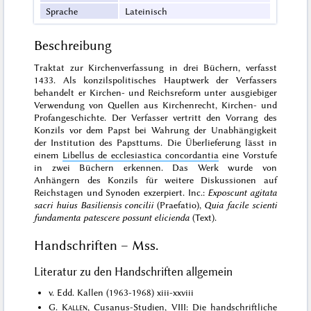
Sprache
Lateinisch
Beschreibung
Traktat zur Kirchenverfassung in drei Büchern, verfasst
1433. Als konzilspolitisches Hauptwerk der Verfassers
behandelt er Kirchen- und Reichsreform unter ausgiebiger
Verwendung von Quellen aus Kirchenrecht, Kirchen- und
Profangeschichte. Der Verfasser vertritt den Vorrang des
Konzils vor dem Papst bei Wahrung der Unabhängigkeit
der Institution des Papsttums. Die Überlieferung lässt in
einem
Libellus de ecclesiastica concordantia
eine Vorstufe
in zwei Büchern erkennen. Das Werk wurde von
Anhängern des Konzils für weitere Diskussionen auf
Reichstagen und Synoden exzerpiert. Inc.:
Exposcunt agitata
sacri huius Basiliensis concilii
(Praefatio),
Quia facile scienti
fundamenta patescere possunt elicienda
(Text).
Handschriften – Mss.
Literatur zu den Handschriften allgemein
v. Edd. Kallen (1963-1968) xiii-xxviii
G.
Kallen
, Cusanus-Studien, VIII: Die handschriftliche