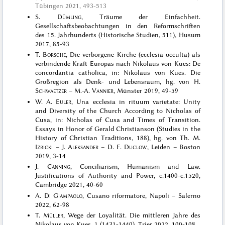
Tübingen 2021
, 493-513
S.
Dümling
, Träume der Einfachheit.
Gesellschaftsbeobachtungen in den Reformschriften
des 15. Jahrhunderts (Historische Studien, 511), Husum
2017, 85-93
T.
Borsche
, Die verborgene Kirche (ecclesia occulta) als
verbindende Kraft Europas nach Nikolaus von Kues: De
concordantia catholica, in: Nikolaus von Kues. Die
Großregion als Denk- und Lebensraum, hg. von H.
Schwaetzer
– M.-A.
Vannier
, Münster 2019, 49-59
W. A.
Euler
, Una ecclesia in rituum varietate: Unity
and Diversity of the Church According to Nicholas of
Cusa, in: Nicholas of Cusa and Times of Transition.
Essays in Honor of Gerald Christianson (Studies in the
History of Christian Traditions, 188), hg. von Th. M.
Izbicki
– J.
Aleksander
– D. F.
Duclow
, Leiden – Boston
2019, 3-14
J.
Canning
, Conciliarism, Humanism and Law.
Justifications of Authority and Power, c.1400-c.1520,
Cambridge 2021, 40-60
A.
Di Giampaolo
, Cusano riformatore, Napoli – Salerno
2022, 62-98
T.
Müller
, Wege der Loyalität. Die mittleren Jahre des
Nikolaus von Kues, 1 (1431-1440), Trier 2022, 100-108