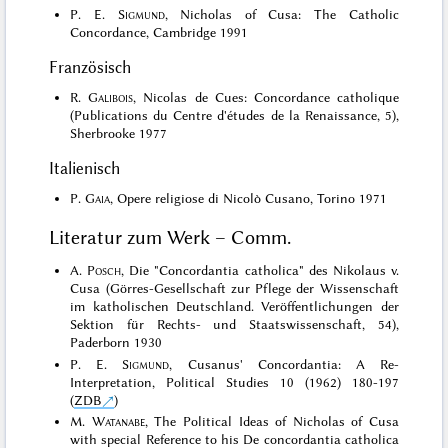
P. E.
Sigmund
, Nicholas of Cusa: The Catholic
Concordance, Cambridge 1991
Französisch
R.
Galibois
, Nicolas de Cues: Concordance catholique
(Publications du Centre d'études de la Renaissance, 5),
Sherbrooke 1977
Italienisch
P.
Gaia
, Opere religiose di Nicolò Cusano, Torino 1971
Literatur zum Werk – Comm.
A.
Posch
, Die "Concordantia catholica" des Nikolaus v.
Cusa (Görres-Gesellschaft zur Pflege der Wissenschaft
im katholischen Deutschland. Veröffentlichungen der
Sektion für Rechts- und Staatswissenschaft, 54),
Paderborn 1930
P. E.
Sigmund
, Cusanus' Concordantia: A Re-
Interpretation, Political Studies 10 (1962) 180-197
(
ZDB
)
M.
Watanabe
, The Political Ideas of Nicholas of Cusa
with special Reference to his De concordantia catholica