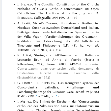
J.
Biechler
, The Conciliar Constitution of the Church:
Nicholas of Cusa's 'Catholic concordance', in: Open
Catholicism. The Tradition at Its Best, hg. von D.
Efroymson
, Collegeville, MN 1997, 87-110
A.
Landi
, Niccolò Cusano, riformatore a Basilea, in:
Nicolaus Cusanus zwischen Deutschland und Italien.
Beiträge eines deutsch-italienischen Symposiums in
der Villa Vigoni (Veröffentlichungen des Grabmann-
Institutes zur Erforschung der Mittelalterlichen
Theologie und Philosophie N.F., 48), hg. von M.
Thurner
, Berlin 2002, 305-314
R.
Fubini
, Storiografia dell'Umanesimo in Italia da
Leonardo Bruni ad Annio di Viterbo (Storia e
letteratura, 217), Roma 2003, 249-290
darin:
Contestazioni quattrocentesche della donazione di
Costantino: Niccolò Cusano, Lorenzo Valla
(Erstpublikation 1992)
G.
Hägele
– F.
Pukelsheim
, Das Königswahlsystem der
Concordantia catholica, Mitteilungen und
Forschungsbeiträge der Cusanus-Gesellschaft 29 (2005)
81-94 (
ZDB
–
ZSdigital
)
J.
Miethke
, Die Einheit der Kirche in der "Concordantia
catholica" des Nikolaus von Kues, in: Platonismus im
Orient und Okzident. Neuplatonische Denkstrukturen