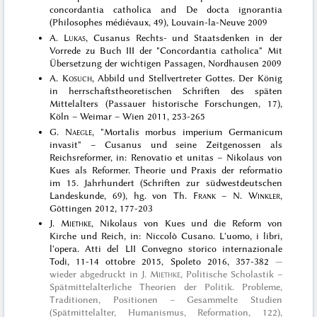
concordantia catholica and De docta ignorantia
(Philosophes médiévaux, 49), Louvain-la-Neuve 2009
A.
Lukas
, Cusanus Rechts- und Staatsdenken in der
Vorrede zu Buch III der "Concordantia catholica" Mit
Übersetzung der wichtigen Passagen, Nordhausen 2009
A.
Kosuch
, Abbild und Stellvertreter Gottes. Der König
in herrschaftstheoretischen Schriften des späten
Mittelalters (Passauer historische Forschungen, 17),
Köln – Weimar – Wien 2011, 253-265
G.
Naegle
, "Mortalis morbus imperium Germanicum
invasit" – Cusanus und seine Zeitgenossen als
Reichsreformer, in: Renovatio et unitas – Nikolaus von
Kues als Reformer. Theorie und Praxis der reformatio
im 15. Jahrhundert (Schriften zur südwestdeutschen
Landeskunde, 69), hg. von Th.
Frank
– N.
Winkler
,
Göttingen 2012, 177-203
J.
Miethke
, Nikolaus von Kues und die Reform von
Kirche und Reich, in: Niccolò Cusano. L'uomo, i libri,
l'opera. Atti del LII Convegno storico internazionale
Todi, 11-14 ottobre 2015, Spoleto 2016, 357-382
wieder abgedruckt in
J.
Miethke
, Politische Scholastik –
Spätmittelalterliche Theorien der Politik. Probleme,
Traditionen, Positionen – Gesammelte Studien
(Spätmittelalter, Humanismus, Reformation, 122),