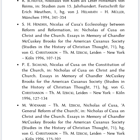
R.
Schieffer
, Nikolaus von Kues als Leser Hinkmars von
Reims, in: Studien zum 15. Jahrhundert. Festschrift für
Erich Meuthen, 1, hg. von J.
Helmrath
– H.
Müller
,
München 1994, 341-354
S. H.
Hendrix
, Nicolas of Cusa's Ecclesiology between
Reform and Reformation, in: Nicholas of Cusa on
Christ and the Church. Essays in Memory of Chandler
McCuskey Brooks for the American Cusanus Society
(Studies in the History of Christian Thought, 71), hg.
von G.
Christianson
– Th. M.
Izbicki
, Leiden – New York
– Köln 1996, 107-126
P. E.
Sigmund
, Nicolas of Cusa on the Constitution of
the Church, in: Nicholas of Cusa on Christ and the
Church. Essays in Memory of Chandler McCuskey
Brooks for the American Cusanus Society (Studies in
the History of Christian Thought, 71), hg. von G.
Christianson
– Th. M.
Izbicki
, Leiden – New York – Köln
1996, 127-134
M.
Watanabe
– Th. M.
Izbicki
, Nicholas of Cusa, 'A
General Reform of the Church', in: Nicholas of Cusa on
Christ and the Church. Essays in Memory of Chandler
McCuskey Brooks for the American Cusanus Society
(Studies in the History of Christian Thought, 71), hg.
von G.
Christianson
– Th. M.
Izbicki
, Leiden – New York
– Köln 1996, 175-202