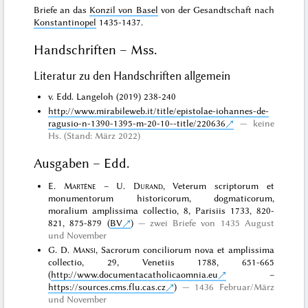
Briefe an das
Konzil von Basel
von der Gesandtschaft nach
Konstantinopel
1435-1437.
Handschriften – Mss.
Literatur zu den Handschriften allgemein
v. Edd. Langeloh (2019) 238-240
http://www.mirabileweb.it/title/epistolae-iohannes-de-
ragusio-n-1390-1395-m-20-10--title/220636
keine
Hs. (Stand: März 2022)
Ausgaben – Edd.
E.
Martène
– U.
Durand
, Veterum scriptorum et
monumentorum historicorum, dogmaticorum,
moralium amplissima collectio, 8, Parisiis 1733, 820-
821, 875-879 (
BV
)
zwei Briefe von 1435 August
und November
G. D.
Mansi
, Sacrorum conciliorum nova et amplissima
collectio, 29, Venetiis 1788, 651-665
(
http://www.documentacatholicaomnia.eu
–
https://sources.cms.flu.cas.cz
)
1436 Februar/März
und November