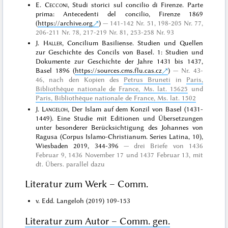
E.
Cecconi
, Studi storici sul concilio di Firenze. Parte
prima: Antecedenti del concilio, Firenze 1869
(
https://archive.org
)
141-142 Nr. 51, 198-205 Nr. 77,
206-211 Nr. 78, 217-219 Nr. 81, 253-258 Nr. 93
J.
Haller
, Concilium Basiliense. Studien und Quellen
zur Geschichte des Concils von Basel. 1: Studien und
Dokumente zur Geschichte der Jahre 1431 bis 1437,
Basel 1896 (
https://sources.cms.flu.cas.cz
)
Nr. 43-
46, nach den Kopien des
Petrus Bruneti
in
Paris,
Bibliothèque nationale de France, Ms. lat. 15625
und
Paris, Bibliothèque nationale de France, Ms. lat. 1502
J.
Langeloh
, Der Islam auf dem Konzil von Basel (1431-
1449). Eine Studie mit Editionen und Übersetzungen
unter besonderer Berücksichtigung des Johannes von
Ragusa (Corpus Islamo-Christianum. Series Latina, 10),
Wiesbaden 2019, 344-396
drei Briefe von 1436
Februar 9, 1436 November 17 und 1437 Februar 13, mit
dt. Übers. parallel dazu
Literatur zum Werk – Comm.
v. Edd. Langeloh (2019) 109-153
Literatur zum Autor – Comm. gen.