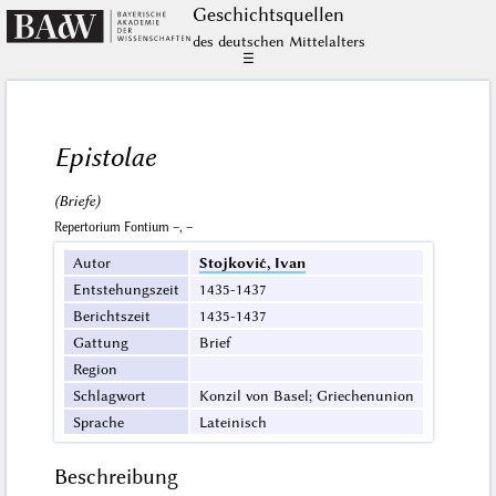
Geschichts­quellen
des deutschen Mittelalters
☰
Epistolae
(Briefe)
Repertorium Fontium –, –
Autor
Stojković, Ivan
Entstehungszeit
1435-1437
Berichtszeit
1435-1437
Gattung
Brief
Region
Schlagwort
Konzil von Basel; Griechenunion
Sprache
Lateinisch
Beschreibung