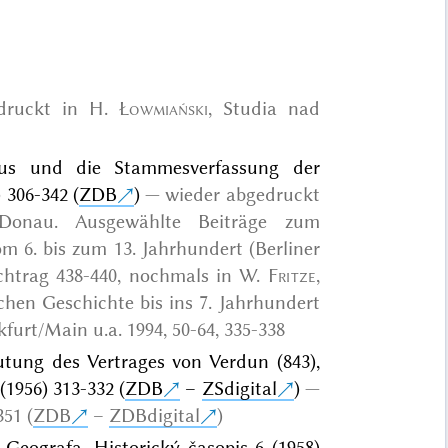
druckt in
H.
Łowmiański
, Studia nad
us und die Stammesverfassung der
) 306-342 (
ZDB
)
wieder abgedruckt
Donau. Ausgewählte Beiträge zum
m 6. bis zum 13. Jahrhundert (Berliner
achtrag 438-440, nochmals in
W.
Fritze
,
hen Geschichte bis ins 7. Jahrhundert
kfurt/Main u.a. 1994
, 50-64, 335-338
tung des Vertrages von Verdun (843),
(1956) 313-332 (
ZDB
–
ZSdigital
)
351 (
ZDB
–
ZDBdigital
)
 Geografa, Historický časopis 6 (1958)