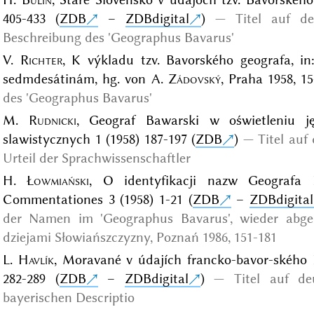
405-433 (
ZDB
–
ZDBdigital
)
Titel auf d
Beschreibung des 'Geographus Bavarus'
V.
Richter
, K výkladu tzv. Bavorského geografa, i
sedmdesátinám, hg. von A.
Zádovský
, Praha 1958, 15
des 'Geographus Bavarus'
M.
Rudnicki
, Geograf Bawarski w oświetleniu j
slawistycznych 1 (1958) 187-197 (
ZDB
)
Titel auf
Urteil der Sprachwissenschaftler
H.
Łowmiański
, O identyfikacji nazw Geografa B
Commentationes 3 (1958) 1-21 (
ZDB
–
ZDBdigital
der Namen im 'Geographus Bavarus', wieder abg
dziejami Słowiańszczyzny, Poznań 1986
, 151-181
L.
Havlík
, Moravané v údajích francko-bavor-ského D
282-289 (
ZDB
–
ZDBdigital
)
Titel auf d
bayerischen Descriptio