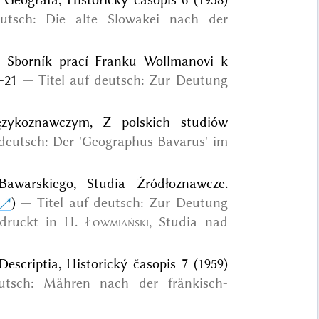
eutsch: Die alte Slowakei nach der
n: Sborník prací Franku Wollmanovi k
-21
Titel auf deutsch: Zur Deutung
ęzykoznawczym, Z polskich studiów
 deutsch: Der 'Geographus Bavarus' im
awarskiego, Studia Źródłoznawcze.
)
Titel auf deutsch: Zur Deutung
edruckt in
H.
Łowmiański
, Studia nad
escriptia, Historický časopis 7 (1959)
eutsch: Mähren nach der fränkisch-