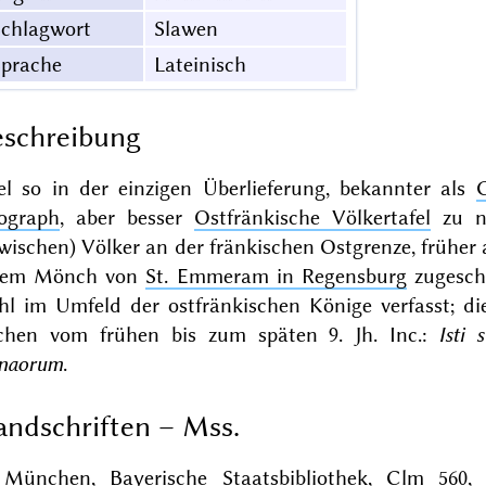
Schlagwort
Slawen
Sprache
Lateinisch
schreibung
tel so in der
einzigen Überlieferung
, bekannter als
ograph
, aber besser
Ostfränkische Völkertafel
zu ne
wischen) Völker an der fränkischen Ostgrenze, frühe
nem Mönch von
St. Emmeram in Regensburg
zugeschr
hl im Umfeld der ostfränkischen Könige verfasst; die
ichen vom frühen bis zum späten 9. Jh. Inc.:
Isti 
naorum
.
ndschriften – Mss.
München, Bayerische Staatsbibliothek, Clm 560
,