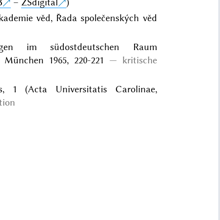
B
–
ZSdigital
)
akademie věd, Řada společenských věd
ungen im südostdeutschen Raum
, München 1965, 220-221
kritische
 1 (Acta Universitatis Carolinae,
tion