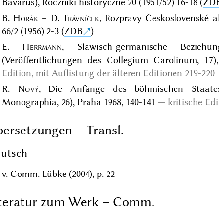
Bavarus), Roczniki historyczne 20 (1951/52) 16-18 (
ZD
B.
Horák
– D.
Trávníček
, Rozpravy Československé 
66/2 (1956) 2-3 (
ZDB
)
E.
Herrmann
, Slawisch-germanische Bezieh
(Veröffentlichungen des Collegium Carolinum, 17)
Edition, mit Auflistung der älteren Editionen 219-220
R.
Nový
, Die Anfänge des böhmischen Staates,
Monographia, 26), Praha 1968, 140-141
kritische Edi
ersetzungen – Transl.
utsch
v. Comm. Lübke (2004), p. 22
iteratur zum Werk – Comm.