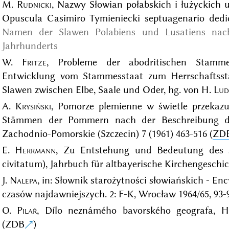
M.
Rudnicki
, Nazwy Słowian połabskich i łużyckich u
Opuscula Casimiro Tymieniecki septuagenario dedic
Namen der Slawen Polabiens und Lusatiens nac
Jahrhunderts
W.
Fritze
, Probleme der abodritischen Stamme
Entwicklung vom Stammesstaat zum Herrschaftssta
Slawen zwischen Elbe, Saale und Oder, hg. von H.
Lud
A.
Krysiński
, Pomorze plemienne w świetle przekaz
Stämmen der Pommern nach der Beschreibung des
Zachodnio-Pomorskie (Szczecin) 7 (1961) 463-516 (
ZD
E.
Herrmann
, Zu Entstehung und Bedeutung des s
civitatum), Jahrbuch für altbayerische Kirchengeschich
J.
Nalepa
, in: Słownik starożytności słowiańskich - E
czasów najdawniejszych. 2: F-K, Wrocław 1964/65, 93-
O.
Pilař
, Dílo neznámého bavorského geografa, His
(
ZDB
)