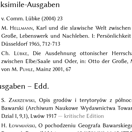
ksimile-Ausgaben
v. Comm. Lübke (2004) 23
M.
Hellmann
, Karl und die slawische Welt zwische
Große, Lebenswerk und Nachleben. I: Persönlichkei
Düsseldorf 1965, 712-713
Ch.
Lübke
, Die Ausdehnung ottonischer Herrsch
zwischen Elbe/Saale und Oder, in: Otto der Große, 
von M.
Puhle
, Mainz 2001, 67
sgaben – Edd.
S.
Zakrzewski
, Opis grodów i terytoryów z północn
Bawarski (Archiwum Naukowe Wydawnictwa Towarzys
Dzial I, 9,1), Lwów 1917
kritische Edition
H.
Łowmiański
, O pochodzeniu Geografa Bawarskieg