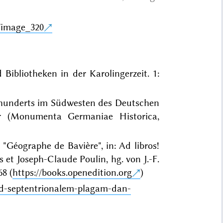
/image_320
Bibliotheken in der Karolingerzeit. 1:
hrhunderts im Südwesten des Deutschen
r (Monumenta Germaniae Historica,
"Géographe de Bavière", in: Ad libros!
 et Joseph-Claude Poulin, hg. von J.-F.
68 (
https://books.openedition.org
)
-ad-septentrionalem-plagam-dan-