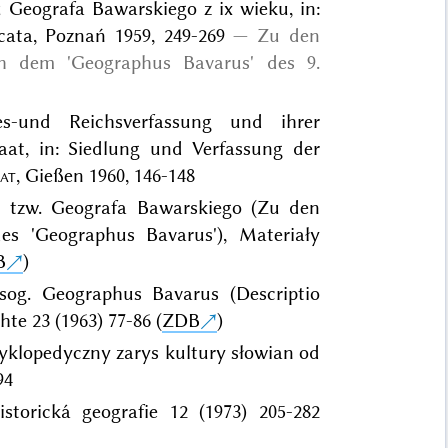
 Geografa Bawarskiego z ix wieku, in:
ata, Poznań 1959, 249-269
Zu den
h dem 'Geographus Bavarus' des 9.
s-und Reichsverfassung und ihrer
at, in: Siedlung und Verfassung der
at
, Gießen 1960, 146-148
u tzw. Geografa Bawarskiego (Zu den
 'Geographus Bavarus'), Materiały
B
)
og. Geographus Bavarus (Descriptio
te 23 (1963) 77-86 (
ZDB
)
ncyklopedyczny zarys kultury słowian od
94
torická geografie 12 (1973) 205-282