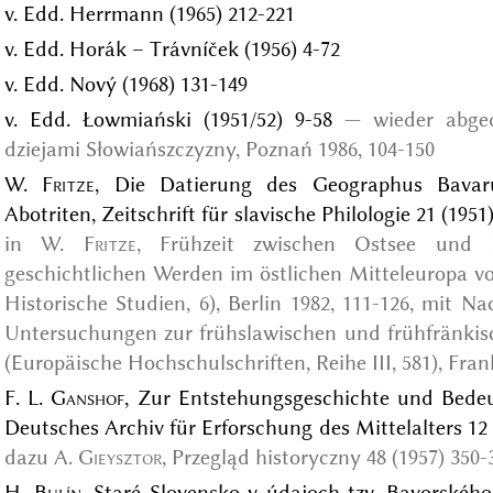
v. Edd. Herrmann (1965) 212-221
v. Edd. Horák – Trávníček (1956) 4-72
v. Edd. Nový (1968) 131-149
v. Edd. Łowmiański (1951/52) 9-58
wieder abge
dziejami Słowiańszczyzny, Poznań 1986
, 104-150
W.
Fritze
, Die Datierung des Geographus Bavar
Abotriten, Zeitschrift für slavische Philologie 21 (1951
in
W.
Fritze
, Frühzeit zwischen Ostsee und 
geschichtlichen Werden im östlichen Mitteleuropa vo
Historische Studien, 6), Berlin 1982
, 111-126, mit N
Untersuchungen zur frühslawischen und frühfränkisc
(Europäische Hochschulschriften, Reihe III, 581), Fran
F. L.
Ganshof
, Zur Entstehungsgeschichte und Bedeu
Deutsches Archiv für Erforschung des Mittelalters 12 
dazu
A.
Gieysztor
, Przegląd historyczny 48 (1957) 350-
H.
Bulín
, Staré Slovensko v údajoch tzv. Bavorského