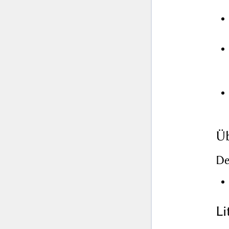
Üb
De
L