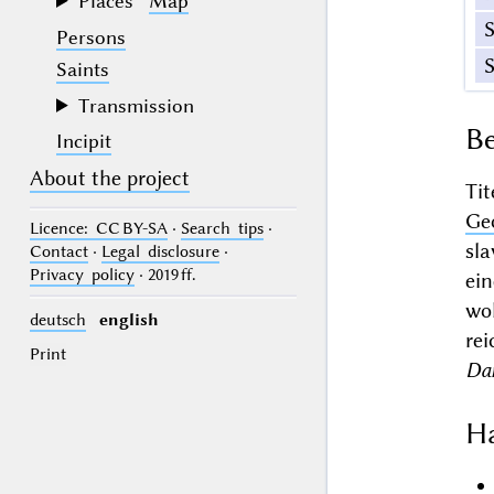
Places
Map
Persons
Saints
Transmission
Be
Incipit
About the project
Ti
Ge
Licence
: CC BY-SA
·
Search tips
·
sla
Contact
·
Legal disclosure
·
Privacy policy
· 2019 ff.
ei
wo
deutsch
english
re
Print
Da
Ha