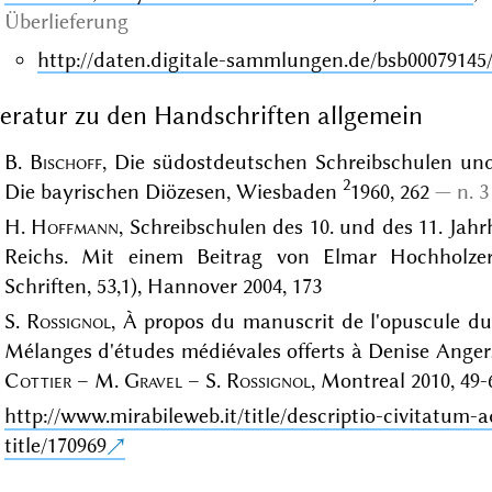
Überlieferung
http://daten.digitale-sammlungen.de/bsb00079145
teratur zu den Handschriften allgemein
B.
Bischoff
, Die südostdeutschen Schreibschulen und 
2
Die bayrischen Diözesen, Wiesbaden
1960, 262
n. 3
H.
Hoffmann
, Schreibschulen des 10. und des 11. Ja
Reichs. Mit einem Beitrag von Elmar Hochholze
Schriften, 53,1), Hannover 2004, 173
S.
Rossignol
, À propos du manuscrit de l'opuscule du 
Mélanges d'études médiévales offerts à Denise Angers
Cottier
– M.
Gravel
– S.
Rossignol
, Montreal 2010, 49-
http://www.mirabileweb.it/title/descriptio-civitatum
title/170969