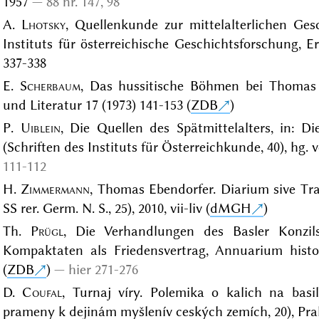
1957
88 nr. 147, 98
A.
Lhotsky
, Quellenkunde zur mittelalterlichen Ges
Instituts für österreichische Geschichtsforschung, 
337-338
E.
Scherbaum
, Das hussitische Böhmen bei Thomas 
und Literatur 17 (1973) 141-153 (
ZDB
)
P.
Uiblein
, Die Quellen des Spätmittelalters, in: D
(Schriften des Instituts für Österreichkunde, 40), hg. 
111-112
H.
Zimmermann
, Thomas Ebendorfer. Diarium sive T
SS rer. Germ. N. S., 25), 2010, vii-liv (
dMGH
)
Th.
Prügl
, Die Verhandlungen des Basler Konz
Kompaktaten als Friedensvertrag, Annuarium histor
(
ZDB
)
hier 271-276
D.
Coufal
, Turnaj víry. Polemika o kalich na basi
prameny k dejinám myšlenív ceských zemích, 20), Pra