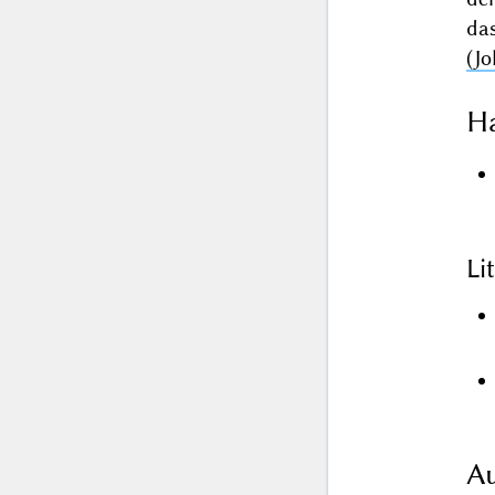
d
(Jo
Ha
Li
Au