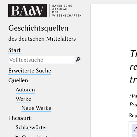
Geschichts­quellen
des deutschen Mittelalters
Start
T
🔎︎
r
Erweiterte Suche
Nur in Beschreibungs­texten
t
suchen
Quellen
:
Autoren
_
(der Unterstrich) ist Platzhalter für
genau ein Zeichen.
(Ve
Werke
%
(das Prozentzeichen) ist Platzhalter
Pra
für kein, ein oder mehr als ein
Neue Werke
Zeichen.
Rep
Thesauri:
Schlagwörter