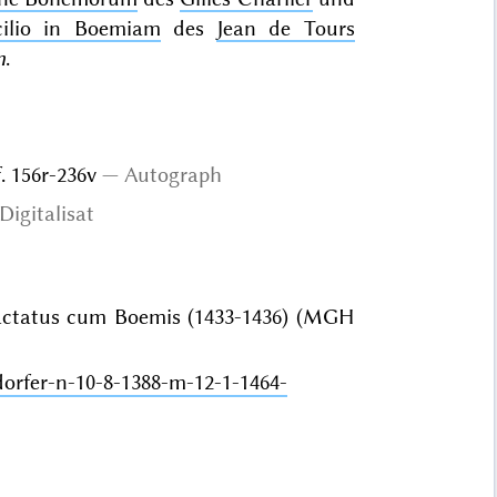
cilio in Boemiam
des
Jean de Tours
m
.
 f. 156r-236v
Autograph
Digitalisat
ractatus cum Boemis (1433-1436) (MGH
dorfer-n-10-8-1388-m-12-1-1464-