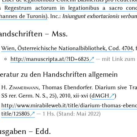
as
Regestrum actorum in legationibus a sacro con
hannes de Turonis)
. Inc.:
Iniungunt exhortacionis verbu
ndschriften – Mss.
Wien, Österreichische Nationalbibliothek, Cod. 4704
,
http://manuscripta.at/?ID=6825
mit Link zum 
teratur zu den Handschriften allgemein
H.
Zimmermann
, Thomas Ebendorfer. Diarium sive T
SS rer. Germ. N. S., 25), 2010, xii-xvi (
dMGH
)
http://www.mirabileweb.it/title/diarium-thomas-eben
title/125805
1 Hs. (Stand: Mai 2022)
sgaben – Edd.