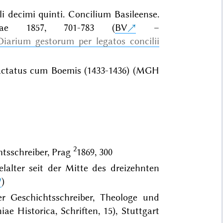
 decimi quinti. Concilium Basileense.
nae 1857, 701-783 (
BV
–
Diarium gestorum per legatos concilii
ractatus cum Boemis (1433-1436) (MGH
2
tsschreiber, Prag
1869, 300
lalter seit der Mitte des dreizehnten
)
er Geschichtsschreiber, Theologe und
 Historica, Schriften, 15), Stuttgart