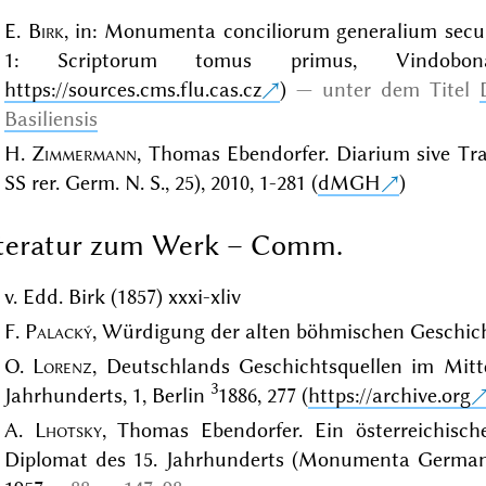
E.
Birk
, in: Monumenta conciliorum generalium seculi
1: Scriptorum tomus primus, Vindobo
https://sources.cms.flu.cas.cz
)
unter dem Titel
Basiliensis
H.
Zimmermann
, Thomas Ebendorfer. Diarium sive T
SS rer. Germ. N. S., 25), 2010, 1-281 (
dMGH
)
iteratur zum Werk – Comm.
v. Edd. Birk (1857) xxxi-xliv
F.
Palacký
, Würdigung der alten böhmischen Geschich
O.
Lorenz
, Deutschlands Geschichtsquellen im Mitte
3
Jahrhunderts, 1, Berlin
1886, 277 (
https://archive.org
A.
Lhotsky
, Thomas Ebendorfer. Ein österreichisch
Diplomat des 15. Jahrhunderts (Monumenta Germaniae