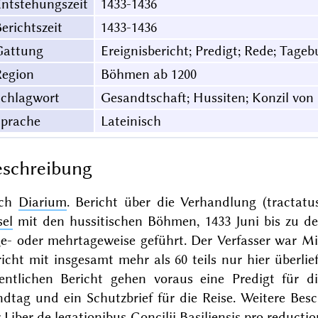
ntstehungszeit
1433-1436
erichtszeit
1433-1436
Gattung
Ereignisbericht; Predigt; Rede; Tage
Region
Böhmen ab 1200
Schlagwort
Gesandtschaft; Hussiten; Konzil von
Sprache
Lateinisch
schreibung
ch
Diarium
. Bericht über die Verhandlung (tractat
sel
mit den hussitischen Böhmen, 1433 Juni bis zu de
ge- oder mehrtageweise geführt. Der Verfasser war M
richt mit insgesamt mehr als 60 teils nur hier überl
gentlichen Bericht gehen voraus eine Predigt für 
ndtag und ein Schutzbrief für die Reise. Weitere Bes
r
Liber de legationibus Concilii Basiliensis pro reduc