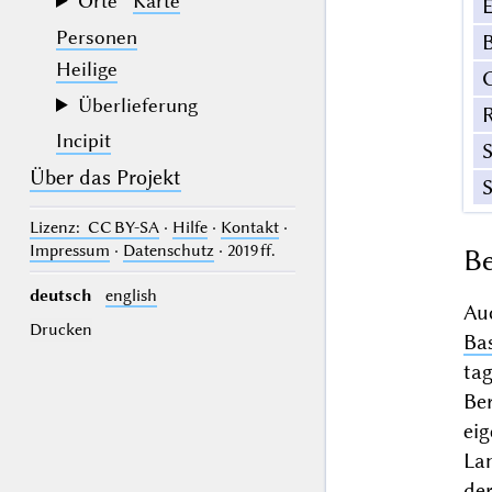
Orte
Karte
E
Personen
B
Heilige
Überlieferung
Incipit
Über das Projekt
Lizenz
: CC BY-SA
·
Hilfe
·
Kontakt
·
Impressum
·
Datenschutz
· 2019 ff.
Be
deutsch
english
Au
Drucken
Ba
ta
Be
ei
La
de