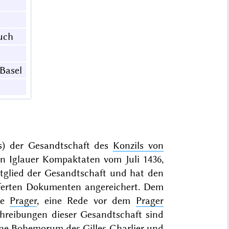
buch
 Basel
us) der Gesandtschaft des
Konzils von
n Iglauer Kompaktaten vom Juli 1436,
itglied der Gesandtschaft und hat den
ieferten Dokumenten angereichert. Dem
die
Prager
, eine Rede vor dem
Prager
chreibungen dieser Gesandtschaft sind
tione Bohemorum
des
Gilles Charlier
und