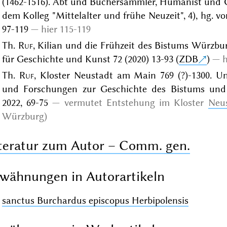
(1462-1516). Abt und Büchersammler, Humanist und G
dem Kolleg "Mittelalter und frühe Neuzeit", 4), hg. v
97-119
hier 115-119
Th.
Ruf
, Kilian und die Frühzeit des Bistums Würzbu
für Geschichte und Kunst 72 (2020) 13-93 (
ZDB
)
h
Th.
Ruf
, Kloster Neustadt am Main 769 (?)-1300. 
und Forschungen zur Geschichte des Bistums und 
2022, 69-75
vermutet Entstehung im Kloster
Neu
Würzburg)
teratur zum Autor – Comm. gen.
wähnungen in Autorartikeln
sanctus Burchardus episcopus Herbipolensis