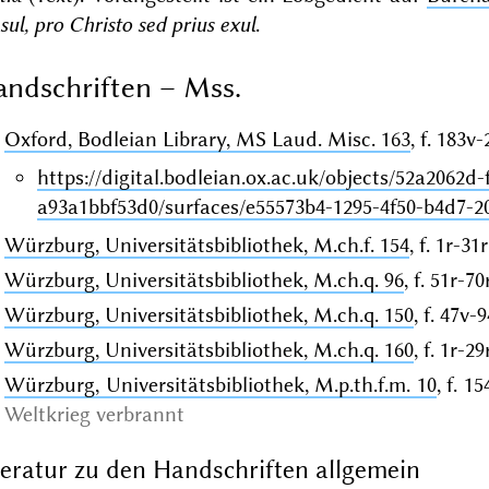
sul, pro Christo sed prius exul
.
ndschriften – Mss.
Oxford, Bodleian Library, MS Laud. Misc. 163
, f. 183v
https://digital.bodleian.ox.ac.uk/objects/52a2062d
a93a1bbf53d0/surfaces/e55573b4-1295-4f50-b4d7-2
Würzburg, Universitätsbibliothek, M.ch.f. 154
, f. 1r-31r
Würzburg, Universitätsbibliothek, M.ch.q. 96
, f. 51r-70
Würzburg, Universitätsbibliothek, M.ch.q. 150
, f. 47v-
Würzburg, Universitätsbibliothek, M.ch.q. 160
, f. 1r-29
Würzburg, Universitätsbibliothek, M.p.th.f.m. 10
, f. 1
Weltkrieg verbrannt
teratur zu den Handschriften allgemein