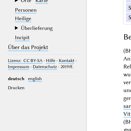
Orte
Karte
Personen
Heilige
Überlieferung
Be
Incipit
Über das Projekt
(B
An
Lizenz
: CC BY-SA
·
Hilfe
·
Kontakt
·
Re
Impressum
·
Datenschutz
· 2019 ff.
wu
deutsch
english
ver
Drucken
und
gen
san
Vit
(BH
gra