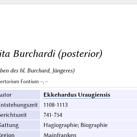
ita Burchardi (posterior)
ben des hl. Burchard, Jüngeres)
ertorium Fontium –, –
Autor
Ekkehardus Uraugiensis
ntstehungszeit
1108-1113
erichtszeit
741-754
Gattung
Hagiographie; Biographie
Region
Mainfranken