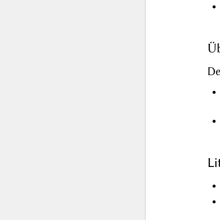
Üb
De
L