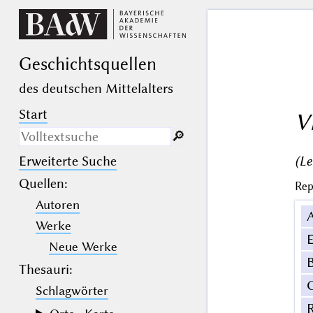
Geschichts­quellen
des deutschen Mittelalters
Start
V
🔎︎
(Le
Erweiterte Suche
Nur in Beschreibungs­texten
suchen
Quellen
:
Rep
Autoren
_
(der Unterstrich) ist Platzhalter für
genau ein Zeichen.
Werke
%
(das Prozentzeichen) ist Platzhalter
E
für kein, ein oder mehr als ein
Neue Werke
Zeichen.
B
Thesauri:
Schlagwörter