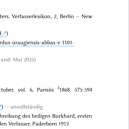
ters. Verfasserlexikon, 2, Berlin – New
H
)
ardus-uraugiensis-abbas-v-1101-
Stand: Mai 2025)
3
ober, vol. 6, Parisiis
1868, 575-594
)
unvollständig
chreibung des heiligen Burkhard, ersten
en Verfasser, Paderborn 1912