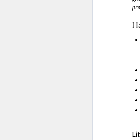
pre
Ha
Li