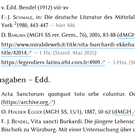
v. Edd. Bendel (1912) viii-xv
F.-J.
Schmale
, in: Die deutsche Literatur des Mittelal
2
York
1980, 443-447
hier 446
D.
Barlava
(MGH SS rer. Germ., 76), 2005, 83-88 (
dMG
http://www.mirabileweb.it/title/vita-burchardi-ekkeh
title/42014
1 Hs. (Stand: Mai 2025)
https://legendiers-latins.irht.cnrs.fr/4909
5 Hss. (
sgaben – Edd.
Acta Sanctorum quotquot toto orbe coluntur. Oct
(
https://archive.org
)
O.
Holder-Egger
(MGH SS, 15/1), 1887, 50-62 (
dMGH
F. J.
Bendel
, Vita sancti Burkardi. Die jüngere Lebens
Bischofs zu Würzburg. Mit einer Untersuchung über d