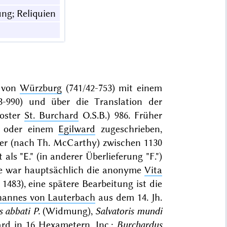
ng; Reliquien
von
Würzburg
(741/42-753) mit einem
-990) und über die Translation der
loster
St. Burchard
O.S.B.) 986. Früher
 oder einem
Egilward
zugeschrieben,
oder (nach Th. McCarthy) zwischen 1130
als "E." (in anderer Überlieferung "F.")
lage war hauptsächlich die anonyme
Vita
1483), eine spätere Bearbeitung ist die
hannes von Lauterbach
aus dem 14. Jh.
 abbati P.
(Widmung),
Salvatoris mundi
ard
in 16 Hexametern, Inc.:
Burchardus