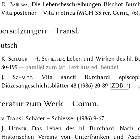
D.
Barlava
, Die Lebensbeschreibungen Bischof Burc
Vita posterior – Vita metrica (MGH SS rer. Germ., 76), 
ersetzungen – Transl.
utsch
K.
Schäfer
– H.
Schiesser
, Leben und Wirken des hl. Bu
80-199
parallel zum lat. Text aus ed. Bendel
J.
Schmitt
, Vita sancti Burchardi episcopi
Diözesangeschichtsblätter 48 (1986) 20-89 (
ZDB
)
iteratur zum Werk – Comm.
v. Transl. Schäfer – Schiesser (1986) 9-67
J.
Hefner
, Das Leben des hl. Burchard. Nach de
Historischen Vereins von Unterfranken und Asch