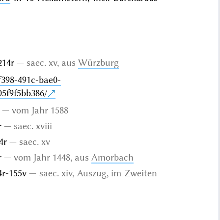
-214r
saec. xv, aus
Würzburg
-f398-491c-bae0-
05f9f5bb386/
vom Jahr 1588
r
saec. xviii
94r
saec. xv
r
vom Jahr 1448, aus
Amorbach
54r-155v
saec. xiv, Auszug, im Zweiten