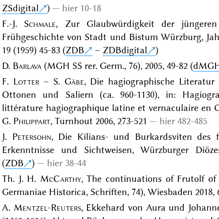
ZSdigital
)
hier 10-18
F.-J.
Schmale
, Zur Glaubwürdigkeit der jüngere
Frühgeschichte von Stadt und Bistum Würzburg, Jah
19 (1959) 45-83 (
ZDB
–
ZDBdigital
)
D.
Barlava
(MGH SS rer. Germ., 76), 2005, 49-82 (
dMG
F.
Lotter
– S.
Gäbe
, Die hagiographische Literatu
Ottonen und Saliern (ca. 960-1130), in: Hagiogra
littérature hagiographique latine et vernaculaire en O
G.
Philippart
, Turnhout 2006, 273-521
hier 482-485
J.
Petersohn
, Die Kilians- und Burkardsviten des 
Erkenntnisse und Sichtweisen, Würzburger Diözes
(
ZDB
)
hier 38-44
Th. J. H.
McCarthy
, The continuations of Frutolf 
Germaniae Historica, Schriften, 74), Wiesbaden 2018, 
A.
Mentzel-Reuters
, Ekkehard von Aura und Johanne