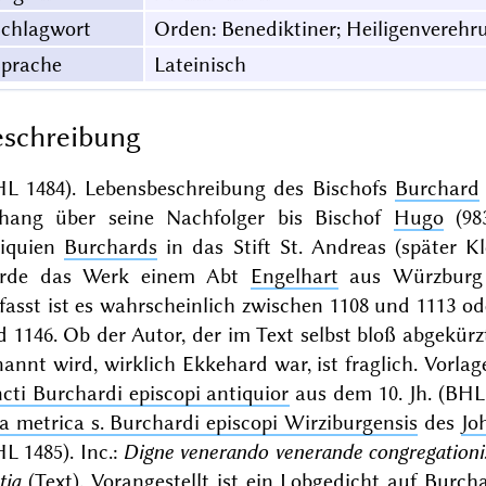
Schlagwort
Orden: Benediktiner; Heiligenverehru
Sprache
Lateinisch
schreibung
HL 1484). Lebensbeschreibung des Bischofs
Burchard
hang über seine Nachfolger bis Bischof
Hugo
(983
liquien
Burchards
in das Stift St. Andreas (später K
rde das Werk einem Abt
Engelhart
aus Würzburg
fasst ist es wahrscheinlich zwischen 1108 und 1113 
 1146. Ob der Autor, der im Text selbst bloß abgekürzt 
annt wird, wirklich Ekkehard war, ist fraglich. Vor
cti Burchardi episcopi antiquior
aus dem 10. Jh. (BHL 
a metrica s. Burchardi episcopi Wirziburgensis
des
Jo
L 1485). Inc.:
Digne venerando venerande congregationis
tia
(Text). Vorangestellt ist ein Lobgedicht auf
Burch