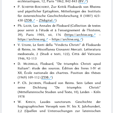
ecclésiastiques, 12, Paris
1862, 842-843 (
BV
)
P.
Scheffer-Boichorst
, Zur Kritik Flodoards von Rheims
und päpstlicher Epitaphien, Mitteilungen des Instituts
für österreichische Geschichtsforschung 8 (1887) 423-
430 (
ZDB
–
ZSdigital
)
Ph.
Lauer
, Les Annales de Flodoard (Collection de textes
pour servir à l'étude et à l'enseignement de l'histoire,
39), Paris 1905, vii, 176 (
https://archive.org
–
https://archive.org
–
https://archive.org
)
V.
Ussani
, Le fonti della "Vindicta Christi" di Flodoardo
di Reims, in: Miscellanea Giovanni Mercati. Letteratura
medioevale, 2 (Studi e testi, 122), Città del Vaticano
1946, 92-113
D.
Muzerelle
, Flodoard, "De triumphis Christi apud
Italiam": étude des sources. Édition des livres I-IV et
XII, École nationale des chartres. Position des thèses
(1969) 109-112 (
ZDB
)
P. Ch.
Jacobsen
, Flodoard von Reims. Sein Leben und
seine Dichtung "De triumphis Christi"
(Mittellateinische Studien und Texte, 10), Leiden – Köln
1978
W.
Kirsch
, Laudes sanctorum. Geschichte der
hagiographischen Versepik vom IV. bis X. Jahrhundert,
2,2 (Quellen und Untersuchungen zur lateinischen