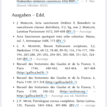
flodoardus-remensis-canonicus-title/8001
5 Hss.
(Stand: Oktober 2025)
Ausgaben – Edd.
J.
Mabillon
, Acta sanctorum Ordinis S. Benedicti in
saeculorum classes distributa, 3/2, hg. von J.
Mabillon
,
Lutetiae Parisiorum 1672, 569-608 (
BV
)
Auszüge
Acta Sanctorum quotquot toto orbe coluntur. Maius,
vol. 7, Antverpiae 1688, 773 (
BV
)
L. A.
Muratori
, Rerum Italicarum scriptores, 3,2,
Mediolani 1734, 68-72, 78-80, 89-92, 116, 176-177, 190-
194, 283-288, 291-292, 294-301, 305-308, 311-321, 324-
325 (
BV
)
Auszüge
Recueil des historiens des Gaules et de la France, 5,
Paris 1744, 440-442, 463-464, 467-468
(
http://gallica.bnf.fr
)
Recueil des historiens des Gaules et de la France, 6,
Paris 1749, 317-318 (
http://gallica.bnf.fr
)
Recueil des historiens des Gaules et de la France, 7,
Paris 1749, 330-332 (
http://archive.org
–
http://gallica.bnf.fr
)
Auszüge aus ed. Mabillon
J. P.
Migne
, Patrologiae cursus completus. Series Latina,
135, Parisiis 1841-1864, 491-886 (
BV
)
einzige