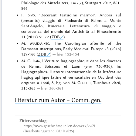
Philologie des Mittelalters, 14/2,2), Stuttgart 2012, 861-
866
F.
Sivo
, "Decorant testudine marmor". Ancora sul
(presunto) viaggio di Flodoardo di Reims a Monte
Sant'Angelo, Itineraria. Letteratura di viaggio e
conoscenza del mondo dall'Antichità al Rinascimento
11 (2012) 51-72 (
ZDB
)
M.
Maskarinec
, The Carolingian afterlife of the
Damasan inscriptions, Early Medieval Europe 23 (2015)
129-160 (
ZDB
)
hier 152-154
M.-C.
Isaïa
, L'écriture hagiographique dans les diocèses
de Reims, Soissons et Laon (env. 750-950), in:
Hagiographies. Histoire internationale de la littérature
hagiographique latine et vernaculaire en Occident des
origines à 1550, 8, hg. von M.
Goullet
, Turnhout 2020,
315-365
hier 360-361
Literatur zum Autor – Comm. gen.
Zitiervorschlag:
https://www.geschichtsquellen.de/werk/2269
(Bearbeitungsstand: 08.10.2025)