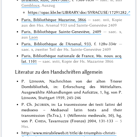
Gembloux
, Auszug
https://opac.kbr.be/LIBRARY/doc/SYRACUSE/17291282
Paris, Bibliothèque Mazarine, 3866
saec. xvii, Kopie
aus den Hss. Arsenal 933 und Sainte-Geneviève 2409
Paris, Bibliothèque Sainte-Geneviève, 2409
saec. x,
aus
Laon
Paris, Bibliothèque de l'Arsenal, 933
, f. 128v-334r
saec. x, zweiter Teil der Hs. Sainte-Geneviève 2409
Paris, Bibliothèque nationale de France, Ms. nouv. acq.
lat. 1101
saec. xviii, Kopie der Hs. Mazarine 3866
Literatur zu den Handschriften allgemein
P.
Lehmann
, Nachrichten von der alten Trierer
Dombibliothek, in: Erforschung des Mittelalters.
Ausgewählte Abhandlungen und Aufsätze, 1, hg. von P.
Lehmann
, Stuttgart 1959, 245-246
P. Ch.
Jacobsen
, in: La trasmissione dei testi latini del
medioevo – Mediaeval latin texts and their
transmission (Te.Tra.), 1 (Millennio medievale, 50), hg.
von P.
Chiesa
, Tavarnuzze (Firenze) 2004, 131-133
5
Hss.
http://www.mirabileweb.it/title/de-triumphis-christi-