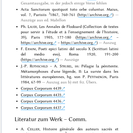
Gesamtausgabe, in der jedoch einige Verse fehlen
Acta Sanctorum quotquot toto orbe coluntur. Maius,
3
vol. 7, Parisiis
1867, 760-761 (
http://archive.org
)
Auszüge aus ed. Mabillon
Ph.
Lauer
, Les Annales de Flodoard (Collection de textes
pour servir à l'étude et à l'enseignement de l'histoire,
39), Paris 1905, 177-180 (
https://archive.org
–
https://archive.org
–
https://archive.org
)
Auszug
F.
Ermini
, Poeti epici latini del secolo X (Scrittori latini
del medio evo), Roma 1920, 191-200
(
https://archive.org
)
Auszüge
J.-P.
Rothschild
– A.
Strubel
, in: Pélagie la pénitente.
Métamorphoses d'une légende, II: La survie dans les
littératures européennes, hg. von P.
Petitmengin
, Paris
1984, 67-99
Auszug aus b) mit frz. Übers.
Corpus Corporum 4439
Corpus Corporum 4435
Corpus Corporum 4436
Corpus Corporum 4437
Literatur zum Werk – Comm.
A.
Ceillier
, Histoire générale des auteurs sacrés et
2