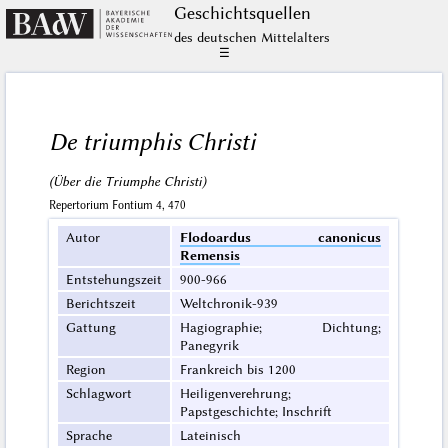
Geschichts­quellen
des deutschen Mittelalters
☰
De triumphis Christi
(Über die Triumphe Christi)
Repertorium Fontium 4, 470
Autor
Flodoardus canonicus
Remensis
Entstehungszeit
900-966
Berichtszeit
Weltchronik-939
Gattung
Hagiographie; Dichtung;
Panegyrik
Region
Frankreich bis 1200
Schlagwort
Heiligenverehrung;
Papstgeschichte; Inschrift
Sprache
Lateinisch