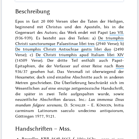
Beschreibung
Epos in fast 20 000 Versen über die Taten der Heiligen,
beginnend mit Christus und den Aposteln, bis in die
Gegenwart des Autors; das Werk endet mit Papst
Leo VII.
(936-939). Es besteht aus drei Teilen: a)
De triumphis
Christi sanctorumque Palaestinae libri tres
(2940 Verse); b)
De triumphis Christi Antiochiae gestis libri duo
(2490
Verse); c)
De Christi triumphis apud Italiam libri XIV
(14509 Verse). Der dritte Teil enthält auch Papst-
Epitaphien, die der Verfasser auf einer Reise nach
Rom
936/37 gesehen hat. Das Versmaß ist überwiegend der
Hexameter, doch sind einzelne Abschnitte auch in anderen
Metren geschrieben. Die Überlieferung beschränkt sich im
Wesentlichen auf eine
einzige
zeitgenössische Handschrift,
die später in zwei Teile aufgespalten wurde, sowie
neuzeitliche Abschriften daraus. Inc.:
Lux immensa Deus
mundum fulgore serenans
,
D.
Schaller
– E.
Könsgen
, Initia
carminum Latinorum saeculo undecimo antiquiorum,
Göttingen 1977
, 9121.
Handschriften – Mss.
Bruxelles, KBR, 5649-5667
, f. 156v-163v
saec. xi, aus