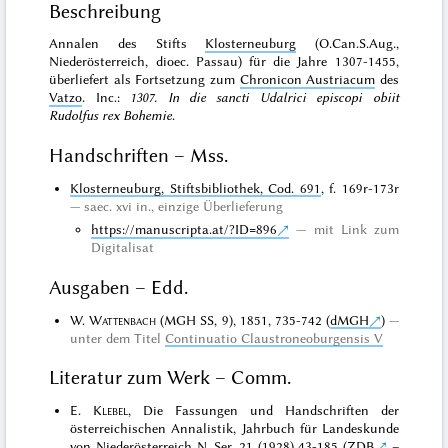
Beschreibung
Annalen des Stifts
Klosterneuburg
(O.Can.S.Aug.,
Niederösterreich, dioec. Passau) für die Jahre 1307-1455,
überliefert als Fortsetzung zum
Chronicon Austriacum
des
Vatzo
. Inc.:
1307. In die sancti Udalrici episcopi obiit
Rudolfus rex Bohemie
.
Handschriften – Mss.
Klosterneuburg, Stiftsbibliothek, Cod. 691
, f. 169r-173r
saec. xvi in.,
einzige Überlieferung
https://manuscripta.at/?ID=896
mit Link zum
Digitalisat
Ausgaben – Edd.
W.
Wattenbach
(MGH SS, 9), 1851, 735-742 (
dMGH
)
unter dem Titel
Continuatio Claustroneoburgensis V
Literatur zum Werk – Comm.
E.
Klebel
, Die Fassungen und Handschriften der
österreichischen Annalistik, Jahrbuch für Landeskunde
von Niederösterreich N. Ser. 21 (1928) 43-185 (
ZDB
–