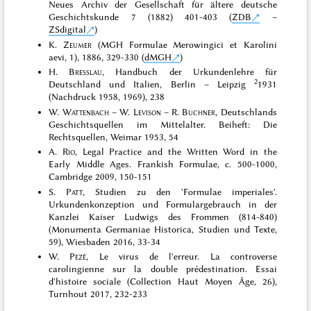
Neues Archiv der Gesellschaft für ältere deutsche
Geschichtskunde 7 (1882) 401-403 (
ZDB
–
ZSdigital
)
K.
Zeumer
(MGH Formulae Merowingici et Karolini
aevi, 1), 1886, 329-330 (
dMGH
)
H.
Bresslau
, Handbuch der Urkundenlehre für
2
Deutschland und Italien, Berlin – Leipzig
1931
(Nachdruck 1958, 1969), 238
W.
Wattenbach
– W.
Levison
– R.
Buchner
, Deutschlands
Geschichtsquellen im Mittelalter. Beiheft: Die
Rechtsquellen, Weimar 1953, 54
A.
Rio
, Legal Practice and the Written Word in the
Early Middle Ages. Frankish Formulae, c. 500-1000,
Cambridge 2009, 150-151
S.
Patt
, Studien zu den 'Formulae imperiales'.
Urkundenkonzeption und Formulargebrauch in der
Kanzlei Kaiser Ludwigs des Frommen (814-840)
(Monumenta Germaniae Historica, Studien und Texte,
59), Wiesbaden 2016, 33-34
W.
Pezé
, Le virus de l'erreur. La controverse
carolingienne sur la double prédestination. Essai
d'histoire sociale (Collection Haut Moyen Âge, 26),
Turnhout 2017, 232-233