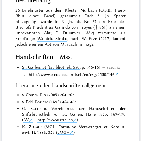
Beschreibung
26 Briefmuster aus dem Kloster
Murbach
(O.S.B., Haut-
Rhin, dioec. Basel), gesammelt Ende 8. Jh. Später
hinzugefügt wurde im 9. Jh. als Nr. 27 ein Brief des
Bischofs
Prudentius Galindo von Troyes
(† 861) an einen
unbekannten Abt; E. Dümmler 1882) vermutete als
Empfänger
Walafrid Strabo
, nach W. Pezé (2017) kommt
jedoch eher ein Abt von Murbach in Frage.
Handschriften – Mss.
St. Gallen, Stiftsbibliothek, 550
, p. 146-161
saec. ix
http://www.e-codices.unifr.ch/en/csg/0550/146
Literatur zu den Handschriften allgemein
v. Comm. Rio (2009) 264-265
v. Edd. Rozière (1853) 464-465
G.
Scherrer
, Verzeichniss der Handschriften der
Stiftsbibliothek von St. Gallen, Halle 1875, 169-170
(
BV
–
http://www.stibi.ch
)
K.
Zeumer
(MGH Formulae Merowingici et Karolini
aevi, 1), 1886, 329 (
dMGH
)