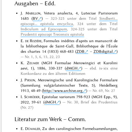
Ausgaben – Edd.
J.
Mabillon
, Vetera analecta, 4, Luteciae Parisiorum
1685 (
BV
)
323-325 unter dem Titel
Sindberti...
episcopi... epistola encyclica
, 324 unter dem Titel
Indiculum ad Episcopum
, 324-325 unter dem Titel
Prudentii episcopi Trecensis epistola
E.
de Rozière
, Formules inédites d'après un manuscrit de
la bibliothèque de Saint-Gall, Bibliothèque de l'École
des chartes 14 (1853) 468-483 (
ZDB
–
ZDBdigital
)
Nr. 1, 5, 6, 15, 22, 23
K.
Zeumer
(MGH Formulae Merowingici et Karolini
aevi, 1), 1886, 330-337 (
dMGH
)
ebd. ix-xix eine
Konkordanz zu den älteren Editionen
J.
Pirson
, Merowingische und Karolingische Formulare
(Sammlung vulgärlateinischer Texte, 5), Heidelberg
1913, 48-49 (
http://www.archive.org
)
Nr. 69, Nr. 27
I.
Schröder
, Epistolae variorum 798-923 (MGH Epp., 9),
2022, 59-61 (
dMGH
)
Nr. 30, Brief des Prudentius
(Nr. 27)
Literatur zum Werk – Comm.
E.
Dümmler
, Zu den carolingischen Formelsammlungen,